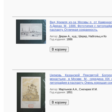
Вид Кремля из-за Москвы р. от Каменнаго 
А.Дюран. М., 1886. Фототипия с литограф
паспарту. Отличная сохранность.
Автор:
Дюран А., худ.; Шерер, Набгольц и Ко
Год издания:
1886
В корзину
Церковь Казанской Пресвятой Богор
монастыре, в Москве. М., середина XIX 
литография в паспарту. Очень хорошая сох
Автор:
Мартынов А.А., Снегирев И.М.
Год издания:
1851
В корзину