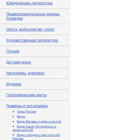
Юридическая литература
Правоохранительные органы.
Разведка
Охота, рыболовство, спорт
Художественная литература
Поэзия
Детские книги
Автографы, рукописи
Иудаика
Географические карты
Гравюры и литографии
♦
Типы России
♦
Мода
♦
Виды Москвы и окрестностей
♦
Виды Санкт-Петербурга и
окрестностей
♦
Виды городов и местностей
России