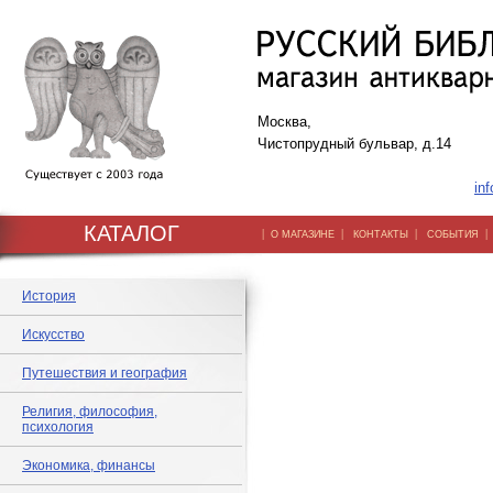
Москва,
Чистопрудный бульвар, д.14
inf
КАТАЛОГ
|
|
|
О МАГАЗИНЕ
КОНТАКТЫ
СОБЫТИЯ
История
Искусство
Путешествия и география
Религия, философия,
психология
Экономика, финансы