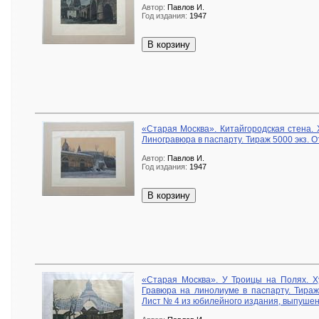
Автор:
Павлов И.
Год издания:
1947
В корзину
«Старая Москва». Китайгородская стена. Х
Линогравюра в паспарту. Тираж 5000 экз. 
Автор:
Павлов И.
Год издания:
1947
В корзину
«Старая Москва». У Троицы на Полях. Ху
Гравюра на линолиуме в паспарту. Тираж
Лист № 4 из юбилейного издания, выпушен