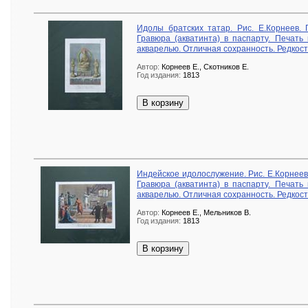
Идолы братских татар. Рис. Е.Корнеев. Г
Гравюра (акватинта) в паспарту. Печать 
акварелью. Отличная сохранность. Редкост
Автор:
Корнеев Е., Скотников Е.
Год издания:
1813
В корзину
Индейское идолослужение. Рис. Е.Корнеев.
Гравюра (акватинта) в паспарту. Печать 
акварелью. Отличная сохранность. Редкост
Автор:
Корнеев Е., Мельников В.
Год издания:
1813
В корзину