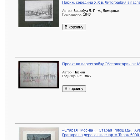
Париж, середина XIX в. Литография в пасп
Автор:
Бишебуа Л.-П.-А., Лемерсье.
Год издания:
1843
В корзину
Проект на перестройку Обсерватории в г. М
Автор:
Пискин
Год издания:
1845
В корзину
«Старая Москва». Старая площадь. Худ.
Гравюра на дереве в паспарту. Тираж 5000 