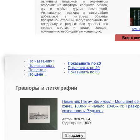
отличным подарком и элементом
оформления квартиры, кабинета, офиса,
да и любых других помещений.
Антикварная гравюра и литография
добавляют в интерьер обаяние
прекрасной старины, могут напомнить их
владельцу о родных или дорогих его
сердцу местах и видах, зададут
смот
помещению необходимую концепцию.
Всего кни
По названию ↑
Показывать по 20
По названию ↓
Показывать по 40
По цене ↑
Показывать по 60
По цене ↓
Гравюры и литографии
Памятник Петру Великому. - Monument de P
конец 1830-х - начало 1840-х г.г. Гравю
сохранность. Редкость.
Автор:
Фельтен И.
Год издания:
1839
В корзину