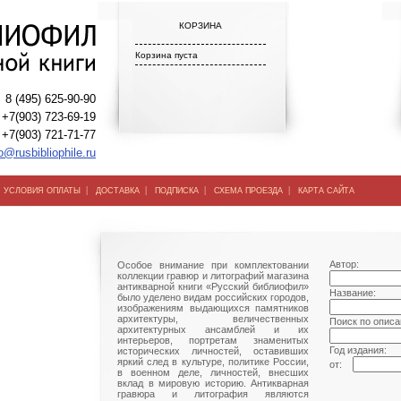
КОРЗИНА
Корзина пуста
8 (495) 625-90-90
+7(903) 723-69-19
+7(903) 721-71-77
o@rusbibliophile.ru
|
|
|
|
|
УСЛОВИЯ ОПЛАТЫ
ДОСТАВКА
ПОДПИСКА
СХЕМА ПРОЕЗДА
КАРТА САЙТА
Автор:
Особое внимание при комплектовании
коллекции гравюр и литографий магазина
антикварной книги «Русский библиофил»
Название:
было уделено видам российских городов,
изображениям выдающихся памятников
архитектуры, величественных
Поиск по описа
архитектурных ансамблей и их
интерьеров, портретам знаменитых
Год издания:
исторических личностей, оставивших
яркий след в культуре, политике России,
от:
в военном деле, личностей, внесших
вклад в мировую историю. Антикварная
гравюра и литография являются