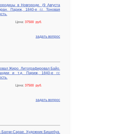
родицы в Новгороде. (9 Августа
ан. Париж, 1840-е г.г. Тоновая
сть.
Цена:
37500 руб.
задать вопрос
исовал Жиро. Литографировал Байо.
ндии и т.д. Париж, 1840-е г.г.
ость.
Цена:
37500 руб.
задать вопрос
в Бахчи-Сарае. Художник Бишебуа.