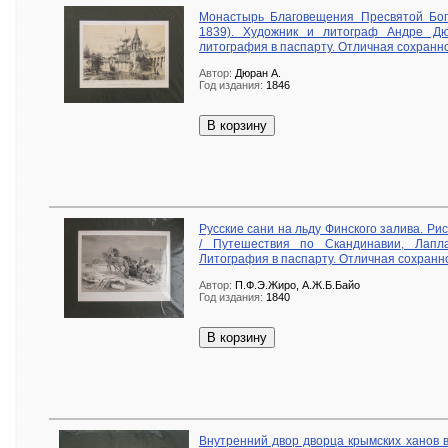
Монастырь Благовещения Пресвятой Бого
1839). Художник и литограф Андре Дюр
литография в паспарту. Отличная сохранно
Автор:
Дюран А.
Год издания:
1846
В корзину
Русские сани на льду Финского залива. Р
/ Путешествия по Скандинавии, Лапла
Литография в паспарту. Отличная сохранн
Автор:
П.Ф.Э.Жиро, А.Ж.Б.Байо
Год издания:
1840
В корзину
Внутренний двор дворца крымских ханов 