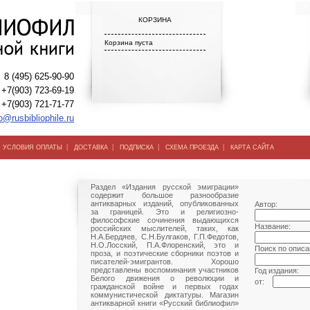
КОРЗИНА
Корзина пуста
8 (495) 625-90-90
+7(903) 723-69-19
+7(903) 721-71-77
o@rusbibliophile.ru
|
|
|
|
|
УСЛОВИЯ ОПЛАТЫ
ДОСТАВКА
ПОДПИСКА
СХЕМА ПРОЕЗДА
КАРТА САЙТА
Раздел «Издания русской эмиграции»
содержит большое разнообразие
антикварных изданий, опубликованных
Автор:
за границей. Это и религиозно-
философские сочинения выдающихся
Название:
российских мыслителей, таких, как
Н.А.Бердяев, С.Н.Булгаков, Г.П.Федотов,
Н.О.Лосский, П.А.Флоренский, это и
Поиск по описа
проза, и поэтические сборники поэтов и
писателей-эмигрантов. Хорошо
представлены воспоминания участников
Год издания:
Белого движения о революции и
от:
гражданской войне и первых годах
коммунистической диктатуры. Магазин
антикварной книги «Русский библиофил»