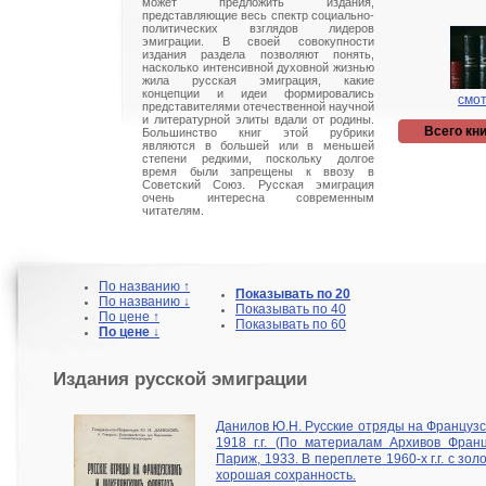
может предложить издания,
представляющие весь спектр социально-
политических взглядов лидеров
эмиграции. В своей совокупности
издания раздела позволяют понять,
насколько интенсивной духовной жизнью
жила русская эмиграция, какие
концепции и идеи формировались
смот
представителями отечественной научной
и литературной элиты вдали от родины.
Всего кни
Большинство книг этой рубрики
являются в большей или в меньшей
степени редкими, поскольку долгое
время были запрещены к ввозу в
Советский Союз. Русская эмиграция
очень интересна современным
читателям.
По названию ↑
Показывать по 20
По названию ↓
Показывать по 40
По цене ↑
Показывать по 60
По цене ↓
Издания русской эмиграции
Данилов Ю.Н. Русские отряды на Французс
1918 г.г. (По материалам Архивов Франц
Париж, 1933. В переплете 1960-х г.г. с з
хорошая сохранность.