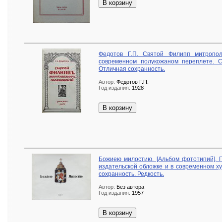
В корзину
Федотов Г.П. Святой Филипп митропол
современном полукожаном переплете. С
Отличная сохранность.
Автор:
Федотов Г.П.
Год издания:
1928
В корзину
Божиею милостию. [Альбом фототипий]. 
издательской обложке и в современном х
сохранность. Редкость.
Автор:
Без автора
Год издания:
1957
В корзину