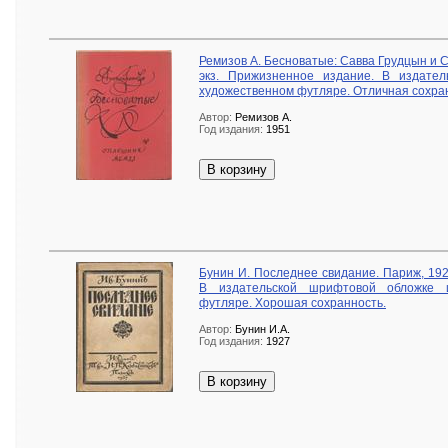
Ремизов А. Бесноватые: Савва Грудцын и 
экз. Прижизненное издание. В издате
художественном футляре. Отличная сохра
Автор:
Ремизов А.
Год издания:
1951
В корзину
Бунин И. Последнее свидание. Париж, 19
В издательской шрифтовой обложке 
футляре. Хорошая сохранность.
Автор:
Бунин И.А.
Год издания:
1927
В корзину