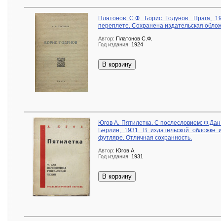
Платонов С.Ф. Борис Годунов. Прага, 1
переплете. Сохранена издательская облож
Автор:
Платонов С.Ф.
Год издания:
1924
В корзину
Югов А. Пятилетка. С послесловием: Ф.Да
Берлин, 1931. В издательской обложке 
футляре. Отличная сохранность.
Автор:
Югов А.
Год издания:
1931
В корзину