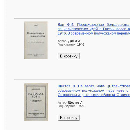
Дан Ф.И. Происхождение большевизма
социалистических идей в России после о
1946. В современном полукожаном перепле
Автор:
Дан Ф.И.
Год издания:
1946
В корзину
Шестов Л. На весах Иова. (Странствов
современном полукожаном переплете с
Сохранены издательские обложки. Отлична
Автор:
Шестов Л.
Год издания:
1929
В корзину