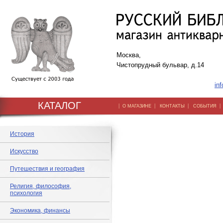
Москва,
Чистопрудный бульвар, д.14
inf
КАТАЛОГ
|
|
|
О МАГАЗИНЕ
КОНТАКТЫ
СОБЫТИЯ
История
Искусство
Путешествия и география
Религия, философия,
психология
Экономика, финансы