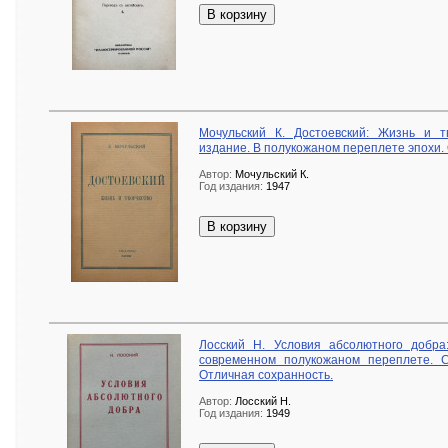
В корзину
Мочульский К. Достоевский: Жизнь и т
издание. В полукожаном переплете эпохи.
Автор:
Мочульский К.
Год издания:
1947
В корзину
Лосский Н. Условия абсолютного добра
современном полукожаном переплете. С
Отличная сохранность.
Автор:
Лосский Н.
Год издания:
1949