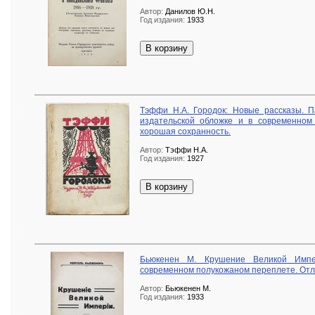
Автор:
Данилов Ю.Н.
Год издания:
1933
В корзину
Тэффи Н.А. Городок: Новые рассказы. П
издательской обложке и в современном
хорошая сохранность.
Автор:
Тэффи Н.А.
Год издания:
1927
В корзину
Бьюкенен М. Крушение Великой Импе
современном полукожаном переплете. Отл
Автор:
Бьюкенен М.
Год издания:
1933