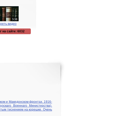
реть видео
г на сайте: 6032
ком и Македонском фронтах. 1916-
узскаго Военнаго Министерства).
олотым тиснением на корешке. Очень