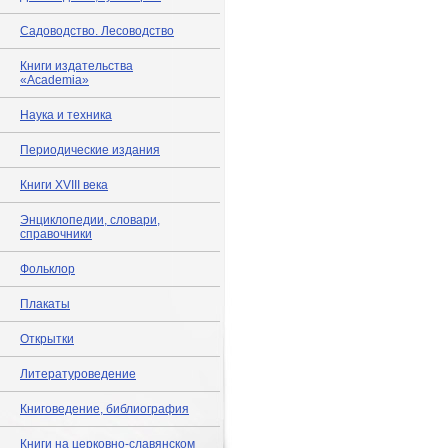
Садоводство. Лесоводство
Книги издательства
«Academia»
Наука и техника
Периодические издания
Книги XVIII века
Энциклопедии, словари,
справочники
Фольклор
Плакаты
Открытки
Литературоведение
Книговедение, библиография
Книги на церковно-славянском