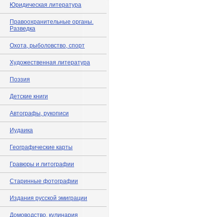
Юридическая литература
Правоохранительные органы.
Разведка
Охота, рыболовство, спорт
Художественная литература
Поэзия
Детские книги
Автографы, рукописи
Иудаика
Географические карты
Гравюры и литографии
Старинные фотографии
Издания русской эмиграции
Домоводство, кулинария