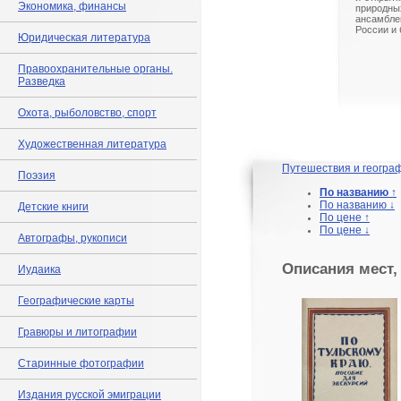
Экономика, финансы
природны
ансамбле
России и
Юридическая литература
Правоохранительные органы.
Разведка
Охота, рыболовство, спорт
Художественная литература
Путешествия и геогра
Поэзия
По названию ↑
По названию ↓
Детские книги
По цене ↑
По цене ↓
Автографы, рукописи
Описания мест,
Иудаика
Географические карты
Гравюры и литографии
Старинные фотографии
Издания русской эмиграции