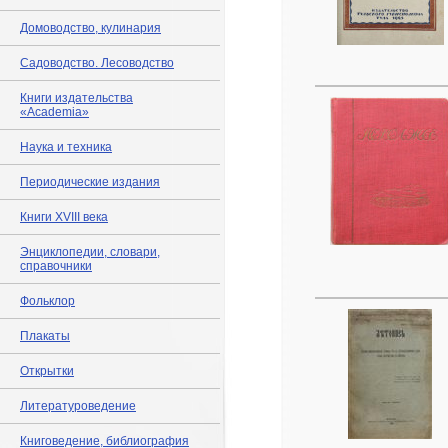
Домоводство, кулинария
Садоводство. Лесоводство
Книги издательства
«Academia»
Наука и техника
Периодические издания
Книги XVIII века
Энциклопедии, словари,
справочники
Фольклор
Плакаты
Открытки
Литературоведение
Книговедение, библиография