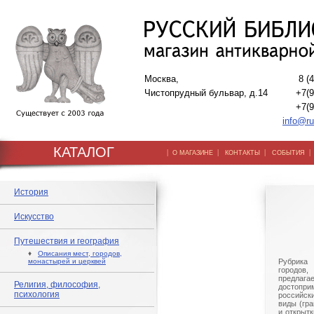
Москва,
8 (
Чистопрудный бульвар, д.14
+7(9
+7(9
info@ru
КАТАЛОГ
|
|
|
О МАГАЗИНЕ
КОНТАКТЫ
СОБЫТИЯ
История
Искусство
Путешествия и география
♦
Описания мест, городов,
монастырей и церквей
Рубрика
городов
предла
Религия, философия,
достопр
психология
российск
виды (гр
и открыт