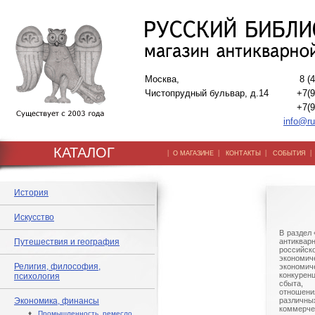
Москва,
8 (
Чистопрудный бульвар, д.14
+7(9
+7(9
info@ru
КАТАЛОГ
|
|
|
О МАГАЗИНЕ
КОНТАКТЫ
СОБЫТИЯ
История
Искусство
В раздел
Путешествия и география
антиква
российс
экономи
Религия, философия,
экономи
конкурен
психология
сбыта,
отношен
Экономика, финансы
различны
коммерче
♦
Промышленность, ремесло,