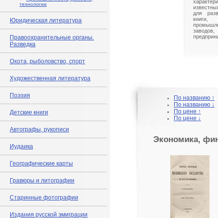
характ
технологии
известны
для разв
книги,
Юридическая литература
промышл
заводо
предприн
Правоохранительные органы.
Разведка
Охота, рыболовство, спорт
Художественная литература
Поэзия
По названию ↑
По названию ↓
По цене ↑
Детские книги
По цене ↓
Автографы, рукописи
Экономика, фи
Иудаика
Географические карты
Гравюры и литографии
Старинные фотографии
Издания русской эмиграции