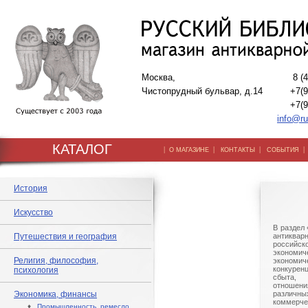
Москва,
8 (
Чистопрудный бульвар, д.14
+7(9
+7(9
info@ru
КАТАЛОГ
|
|
|
О МАГАЗИНЕ
КОНТАКТЫ
СОБЫТИЯ
История
Искусство
В раздел
Путешествия и география
антиква
российс
экономи
Религия, философия,
экономи
конкурен
психология
сбыта,
отношен
Экономика, финансы
различны
коммерче
♦
Промышленность, ремесло,