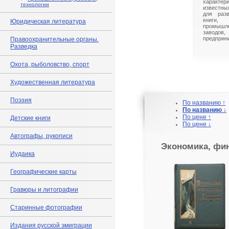
характ
технологии
известны
для разв
книги,
Юридическая литература
промышл
заводо
предприн
Правоохранительные органы.
Разведка
Охота, рыболовство, спорт
Художественная литература
Поэзия
По названию ↑
По названию ↓
По цене ↑
Детские книги
По цене ↓
Автографы, рукописи
Экономика, фи
Иудаика
Географические карты
Гравюры и литографии
Старинные фотографии
Издания русской эмиграции