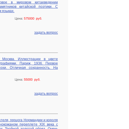
рвое в мировом китаеведении
мятников китайской поэтики. С
м языках.
Цена:
575000 руб.
задать вопрос
 Москва. Иллюстрации в цвете
графиями. Париж, 1936. Первое
охи. Отличная сохранность. На
Цена:
55000 руб.
задать вопрос
ателя, герцога Нормандии и короля
нокожаном переплете XIX века с
х. Тройной золотой обрез. Очень