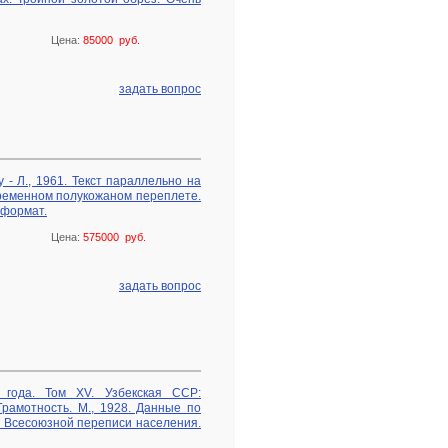
Цена:
85000 руб.
задать вопрос
у - Л., 1961. Текст параллельно на
временном полукожаном переплете.
 формат.
Цена:
575000 руб.
задать вопрос
 года. Том XV. Узбекская ССР:
 Грамотность. М., 1928. Данные по
 Всесоюзной переписи населения.