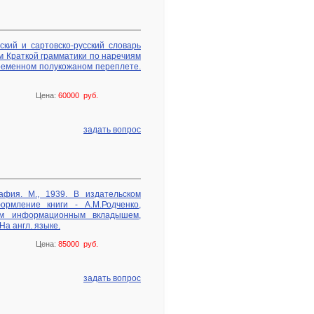
ский и сартовско-русский словарь
 Краткой грамматики по наречиям
временном полукожаном переплете.
Цена:
60000 руб.
задать вопрос
рафия. М., 1939. В издательском
ормление книги - А.М.Родченко,
ным информационным вкладышем,
На англ. языке.
Цена:
85000 руб.
задать вопрос