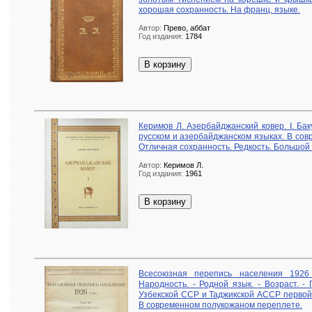
хорошая сохранность. На франц. языке.
Автор:
Прево, аббат
Год издания:
1784
В корзину
Керимов Л. Азербайджанский ковер. I. Бак
русском и азербайджанском языках. В со
Отличная сохранность. Редкость. Большой
Автор:
Керимов Л.
Год издания:
1961
В корзину
Всесоюзная перепись населения 1926
Народность. - Родной язык. - Возраст. -
Узбекской ССР и Таджикской АССР первой
В современном полукожаном переплете.