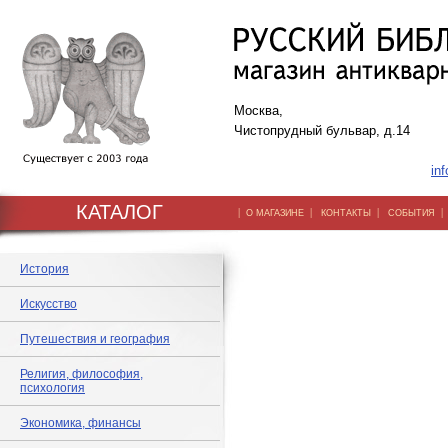
Москва,
Чистопрудный бульвар, д.14
inf
КАТАЛОГ
|
|
|
О МАГАЗИНЕ
КОНТАКТЫ
СОБЫТИЯ
История
Искусство
Путешествия и география
Религия, философия,
психология
Экономика, финансы