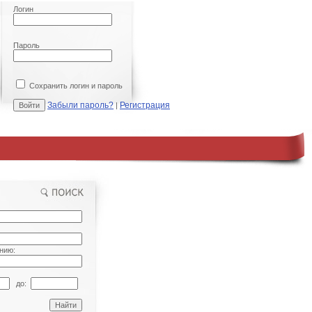
Логин
Пароль
Сохранить логин и пароль
Забыли пароль?
Регистрация
|
нию:
до: