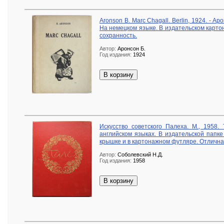
Aronson B. Marc Chagall. Berlin, 1924. - А
На немецком языке. В издательском карт
сохранность.
Автор:
Аронсон Б.
Год издания:
1924
В корзину
Искусство советского Палеха. М., 1958.
английском языках. В издательской папк
крышке и в картонажном футляре. Отлична
Автор:
Соболевский Н.Д.
Год издания:
1958
В корзину