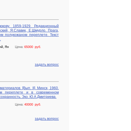
юкову. 1859-1929. Редакционный
сский, Я.Славик, Е.Шмурло. Прага,
м полукожаном переплете. Текст
.
ий, Ян
Цена:
65000 руб.
задать вопрос
атериалов. [Вып. II]. Минск, 1960.
ом переплете и в современном
охранность. Экз. Ю.А.Дмитриева.
Цена:
40000 руб.
задать вопрос