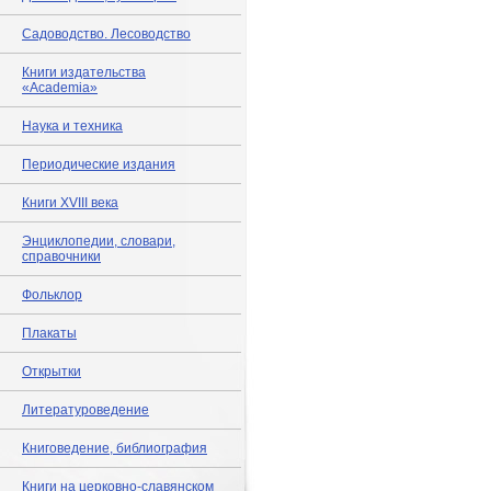
Садоводство. Лесоводство
Книги издательства
«Academia»
Наука и техника
Периодические издания
Книги XVIII века
Энциклопедии, словари,
справочники
Фольклор
Плакаты
Открытки
Литературоведение
Книговедение, библиография
Книги на церковно-славянском