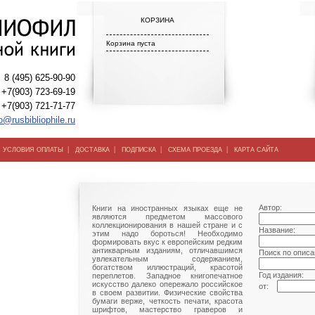
КОРЗИНА
Корзина пуста
8 (495) 625-90-90
+7(903) 723-69-19
+7(903) 721-71-77
o@rusbibliophile.ru
|
|
|
|
|
УСЛОВИЯ ОПЛАТЫ
ДОСТАВКА
ПОДПИСКА
СХЕМА ПРОЕЗДА
КАРТА САЙТА
Автор:
Книги на иностранных языках еще не
являются предметом массового
коллекционирования в нашей стране и с
Название:
этим надо бороться! Необходимо
формировать вкус к европейским редким
антикварным изданиям, отличавшимся
Поиск по описа
увлекательным содержанием,
богатством иллюстраций, красотой
Год издания:
переплетов. Западное книгопечатное
искусство далеко опережало российское
от:
в своем развитии. Физические свойства
бумаги верже, четкость печати, красота
шрифтов, мастерство граверов и