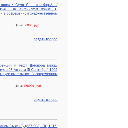
икояма К. Сумо: Японская борьба. /
1940. На английском языке. В
 и в современном художественном
Цена:
50000 руб.
задать вопрос
ренции и текст Договора между
муте 23 Августа (5 Сентября) 1905
 и русском языках. В современном
Цена:
150000 руб.
задать вопрос
нсы Сыкун Ту (837-908). Пг., 1916.