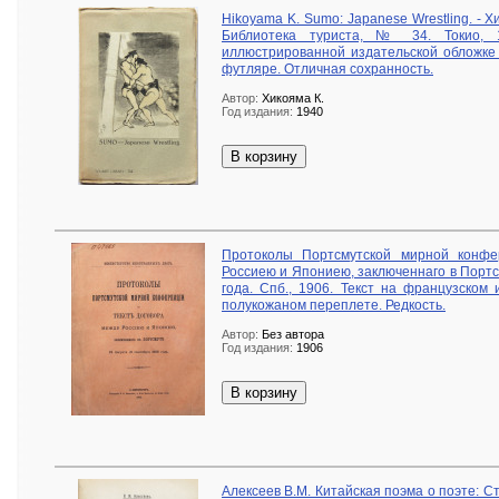
Hikoyama K. Sumo: Japanese Wrestling. - Х
Библиотека туриста, № 34. Токио, 
иллюстрированной издательской обложке
футляре. Отличная сохранность.
Автор:
Хикояма К.
Год издания:
1940
В корзину
Протоколы Портсмутской мирной конфе
Россиею и Япониею, заключеннаго в Портс
года. Спб., 1906. Текст на французском
полукожаном переплете. Редкость.
Автор:
Без автора
Год издания:
1906
В корзину
Алексеев В.М. Китайская поэма о поэте: Ста