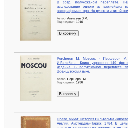
В совр. полукожаном переплете. Пе
исследование одного из важнейших па
автографом автора. На русском и китайско
Автор:
Алексеев В.М.
Год издания:
1916
В корзину
Percheron M. Moscou. - Першерон М.
И.Билибина. Книга украшена 149 фото
издание. В полукожаном переплете эп
французском языке.
Автор:
Першерон М.
Год издания:
1936
В корзину
Прево, аббат. История Вильгельма Завоев
Англии. Амстердам-Париж, 1784. В цель
золотым тиснением на корешке и крышка