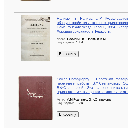
Наливкин В., Наливкина М. Русско-сартов
общеупотребительных слов с приложением
Наманганскаго уезда. Казань, 1884. В со
Хорошая сохранность. Редкость.
Автор:
Наливкин В., Наливкина М.
Год издания:
1884
В корзину
Soviet Photography. - Советская фотог
переплете работы В.Ф.Степановой. Оф
В.Ф.Степановой. Экз. с дополнитель
прилагавшемся к изданию. Отличная сохр. 
Автор:
А.М.Родченко, В.Ф.Степанова
Год издания:
1939
В корзину