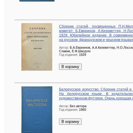
Сборник статей, посвященных П.Н.Мил
комитет: Б.Евреинов, А.Кизеветтер, Н.Ло
1929. Юбилейное издание. В современно
на русском, французском и чешском языках
Автор:
Б.А.Евреинов, А.А.Кизеветтер, Н.О.Лосск
Славик, Е.Ф.Шмурло
Год издания:
1929
В корзину
Белорусское искусство: Сборник статей и м
На белорусском языке. В издательск
художественном футляре. Очень хорошая с
Автор:
Без автора
Год издания:
1960
В корзину