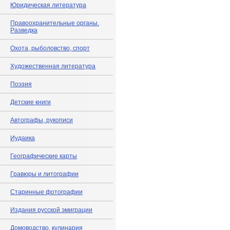
Юридическая литература
Правоохранительные органы.
Разведка
Охота, рыболовство, спорт
Художественная литература
Поэзия
Детские книги
Автографы, рукописи
Иудаика
Географические карты
Гравюры и литографии
Старинные фотографии
Издания русской эмиграции
Домоводство, кулинария