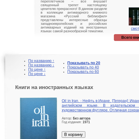
переплетчиков – все внушает
священный трепет настоящему
ценителю прекрасного! В данном разделе
в коллекции антикварного книжного
магазина «Русский библиофил»
представлены интересные образцы
западноевропейских и российских
антикварных изданий на иностранных
смот
языках самой разнообразной тематики.
Всего кни
По названию ↑
Показывать по 20
По названию ↓
Показывать по 40
По цене ↑
Показывать по 60
По цене ↓
Книги на иностранных языках
Oil in Iran. - Нефть в Иране. [Тегеран]: И
английском языке. В издательском
художественном футляре. Отличная сохра
Автор:
Без автора
Год издания:
1971
В корзину