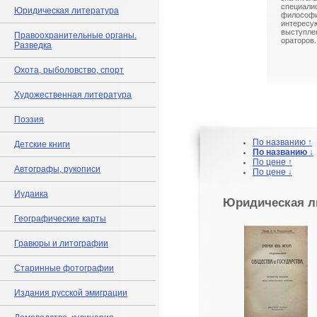
специал
Юридическая литература
философи
интересу
выступл
Правоохранительные органы.
ораторов.
Разведка
Охота, рыболовство, спорт
Художественная литература
Поэзия
По названию ↑
Детские книги
По названию ↓
По цене ↑
Автографы, рукописи
По цене ↓
Иудаика
Юридическая л
Географические карты
Гравюры и литографии
Старинные фотографии
Издания русской эмиграции