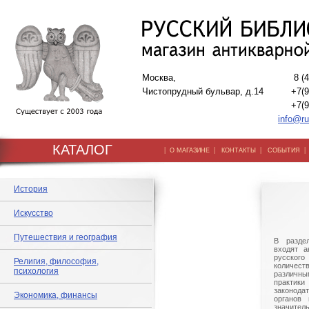
Москва,
8 (
Чистопрудный бульвар, д.14
+7(9
+7(9
info@ru
КАТАЛОГ
|
|
|
О МАГАЗИНЕ
КОНТАКТЫ
СОБЫТИЯ
История
Искусство
Путешествия и география
В разде
входят а
русского
Религия, философия,
количе
психология
различны
практик
законод
Экономика, финансы
органов 
значит