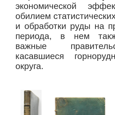
экономической эффе
обилием статистически
и обработки руды на п
периода, в нем так
важные правительс
касавшиеся горноруд
округа.