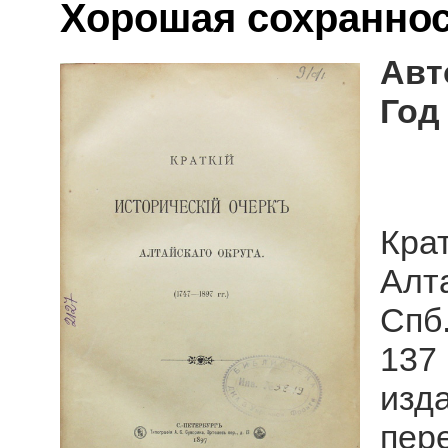
Хорошая сохранно
Авт
Год
Кра
Алта
Спб.
137
изд
пер