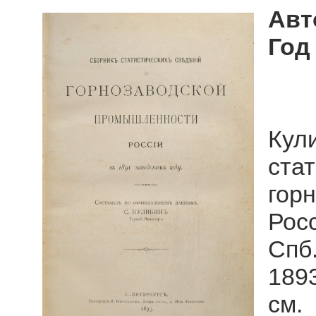
Авт
Год
Ку
ста
гор
Рос
Спб
1893
см.