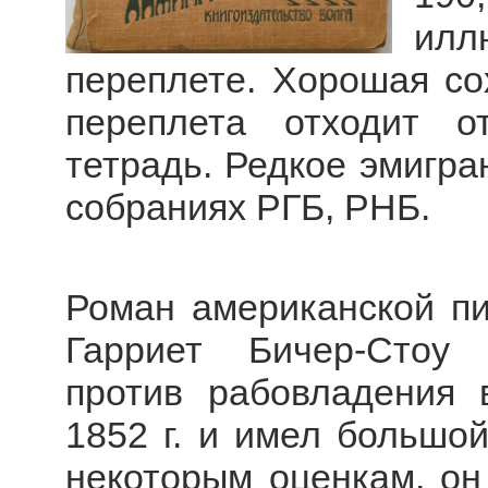
илл
переплете. Хорошая со
переплета отходит о
тетрадь. Редкое эмигран
собраниях РГБ, РНБ.
Роман американской пи
Гарриет Бичер-Стоу 
против рабовладения
1852 г. и имел большо
некоторым оценкам, он