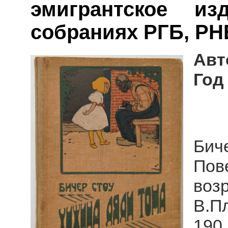
эмигрантское из
собраниях РГБ, РН
Авт
Год
Бич
Пов
воз
В.П
190,