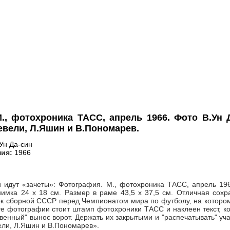
., фотохроника ТАСС, апрель 1966. Фото В.Ун 
евели, Л.Яшин и В.Пономарев.
Ун Да-син
ния:
1966
 идут «зачеты»: Фотография. М., фотохроника ТАСС, апрель 196
имка 24 х 18 см. Размер в раме 43,5 х 37,5 см. Отличная сохр
к сборной СССР перед Чемпионатом мира по футболу, на котором 
е фотографии стоит штамп фотохроники ТАСС и наклеен текст, к
венный" вынос ворот. Держать их закрытыми и "распечатывать" уч
ли, Л.Яшин и В.Пономарев».