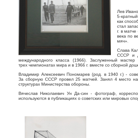
Лев Ивано
5-кратный
как спосо
стал запа
г. в матч
века по в
мяч».
Слава Кал
СССР и д
международного класса (1966). Заслуженный мастер
трех чемпионатах мира и в 1966 г. вместе со сборной до
Владимир Алексеевич Пономарев (род. в 1940 г.) - сов
За сборную СССР провел 25 матчей. Занял 4 место на ч
структурах Министерства обороны.
Вячеслав Николаевич Ун Да-син - фотограф, корресп
используются в публикациях о советских или мировых сп