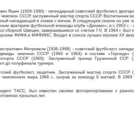
вич Яшин (1929-1990) - легендарный советский футболист, вратарь
 чемпион СССР, заслуженный мастер спорта СССР. Воспитанник мос
бный нападающий в хоккее с мячом. В следующем сезоне он уже зан
сным вратарем футбольной команды клуба «Динамо», а с 1953 г. 
е со сборной Швеции, завершившимся со счетом 7:0. В 1964 г. бы
ерсиям ФИФА и МФФИИС. Входит в список лучших игроков XX века
истратович Метревели (1936-1998) - советский футболист, напад
важды чемпион СССР (1960 и 1964) в составе «Торпедо» (
 спорта СССР (1960). Заслуженный тренер Грузинской ССР 
шел до полуфинала турнира.
етский футболист, защитник. Заслуженный мастер спорта СССР (
емпионате мира 1966 г., сыграв за команду 5 матчей. В 1969 г
ондент ТАСС, был известен своими фоторепортажами с разного
ортсменах прошлых лет.