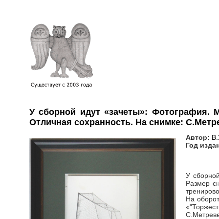
У сборной идут «зачеты»: Фотография. М
Отличная сохранность. На снимке: С.Метр
Автор:
В.
Год изда
У сборной
Размер сн
тренирово
На оборот
«"Торжест
С.Метреве