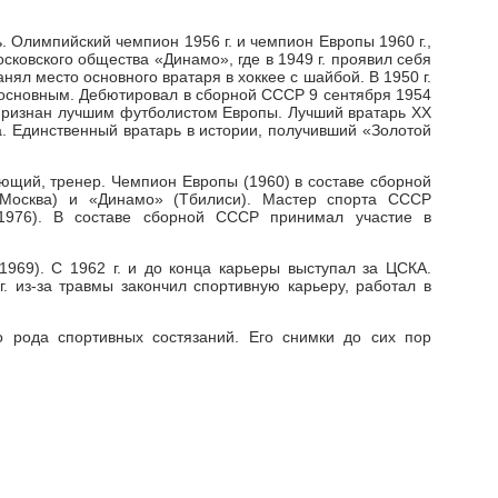
. Олимпийский чемпион 1956 г. и чемпион Европы 1960 г.,
ковского общества «Динамо», где в 1949 г. проявил себя
ял место основного вратаря в хоккее с шайбой. В 1950 г.
- основным. Дебютировал в сборной СССР 9 сентября 1954
л признан лучшим футболистом Европы. Лучший вратарь XX
. Единственный вратарь в истории, получивший «Золотой
ающий, тренер. Чемпион Европы (1960) в составе сборной
Москва) и «Динамо» (Тбилиси). Мастер спорта СССР
(1976). В составе сборной СССР принимал участие в
1969). С 1962 г. и до конца карьеры выступал за ЦСКА.
. из-за травмы закончил спортивную карьеру, работал в
 рода спортивных состязаний. Его снимки до сих пор