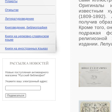
Плакаты
Оригиналы 
Открытки
известным х
(1809-1892).
Литературоведение
получив обра
Кроме того, о
Книговедение, библиография
подражая ф
Книги на церковно-славянском
религиозной
языке
издании. Лелу
Книги на иностранных языках
Новые поступления антикварного
магазина "Русский библиофил"
Укажите ваш электронный адрес: