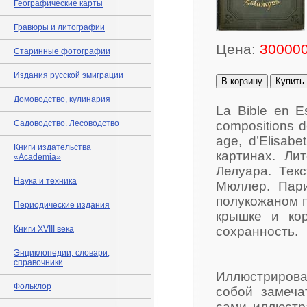
Географические карты
Гравюры и литографии
Цена:
300000
Старинные фотографии
Издания русской эмиграции
В корзину
Купить
Домоводство, кулинария
La Bible en Es
Садоводство. Лесоводство
compositions de
age, d’Elisabe
Книги издательства
картинах. Ли
«Academia»
Лелуара. Тек
Наука и техника
Мюллер. Париж
полукожаном п
Периодические издания
крышке и ко
Книги XVIII века
сохранность.
Энциклопедии, словари,
справочники
Иллюстрирова
Фольклор
собой замеча
сами иллюстра