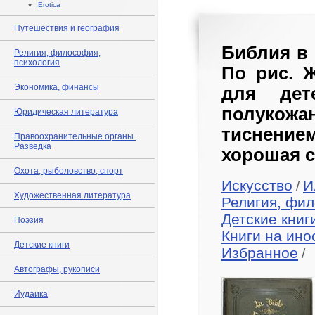
♦
Erotica
Путешествия и география
Библия в 
Религия, философия,
психология
По рис. Ж
Экономика, финансы
для дет
полукож
Юридическая литература
тиснение
Правоохранительные органы.
Разведка
хорошая с
Охота, рыболовство, спорт
Искусство
И
/
Художественная литература
Религия, фил
Детские книг
Поэзия
Книги на ино
Детские книги
Избранное
/
Автографы, рукописи
Иудаика