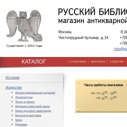
Москва,
8 (
Чистопрудный бульвар, д.14
+7(9
+7(9
info@ru
КАТАЛОГ
|
|
|
О МАГАЗИНЕ
КОНТАКТЫ
СОБЫТИЯ
История
Часы работы магазина
Искусство
♦
Иллюстрированные издания
00
00
пн.-пт.
11
- 19
♦
Архитектура
00
00
сб.
11
- 17
♦
Театр и балет
♦
Издания советской эпохи
♦
Книги русского авангарда
♦
Каталоги выставок
♦
Кино
♦
Реклама