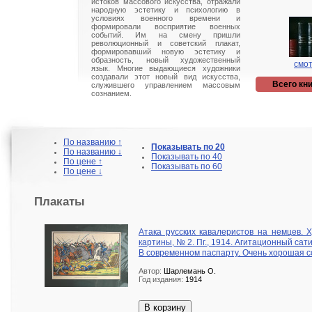
истоков массового искусства, отражали
народную эстетику и психологию в
условиях военного времени и
формировали восприятие военных
событий. Им на смену пришли
революционный и советский плакат,
формировавший новую эстетику и
образность, новый художественный
смот
язык. Многие выдающиеся художники
создавали этот новый вид искусства,
Всего кни
служившего управлением массовым
сознанием.
По названию ↑
Показывать по 20
По названию ↓
Показывать по 40
По цене ↑
Показывать по 60
По цене ↓
Плакаты
Атака русских кавалеристов на немцев. 
картины, № 2. Пг., 1914. Агитационный са
В современном паспарту. Очень хорошая с
Автор:
Шарлемань О.
Год издания:
1914
В корзину