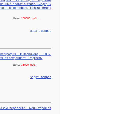
борник “1914 год”». Художник
ованный плакат в стиле «модерн»
чная сохранность. Плакат имеет
Цена:
150000 руб.
задать вопрос
тография В.Васильева, 1887.
чная сохранность. Редкость.
Цена:
35000 руб.
задать вопрос
льском переплете. Очень хорошая