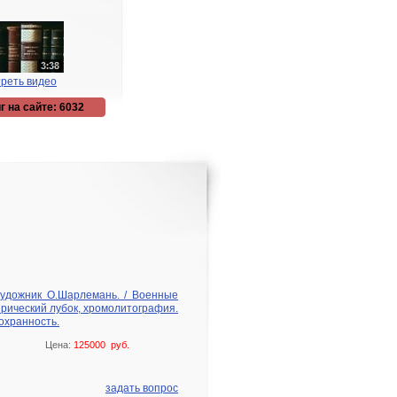
реть видео
г на сайте: 6032
Художник О.Шарлемань. / Военные
тирический лубок, хромолитография.
охранность.
Цена:
125000 руб.
задать вопрос