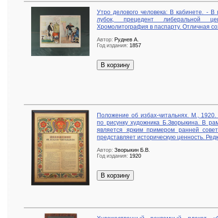
Утро делового человека: В кабинете. - В
лубок, прецедент либеральной ценз
Хромолитография в паспарту. Отличная сох
Автор:
Руднев А.
Год издания:
1857
В корзину
Положение об избах-читальнях. М., 1920
по рисунку художника Б.Зворыкина. В ра
является ярким примером ранней совет
представляет историческую ценность. Редк
Автор:
Зворыкин Б.В.
Год издания:
1920
В корзину