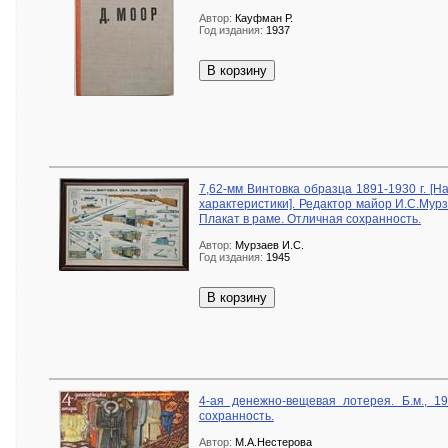
Автор:
Кауфман Р.
Год издания:
1937
В корзину
7,62-мм Винтовка образца 1891-1930 г. [Н
характеристики]. Редактор майор И.С.Мурзае
Плакат в раме. Отличная сохранность.
Автор:
Мурзаев И.С.
Год издания:
1945
В корзину
4-ая денежно-вещевая лотерея. Б.м., 1
сохранность.
Автор:
М.А.Нестерова