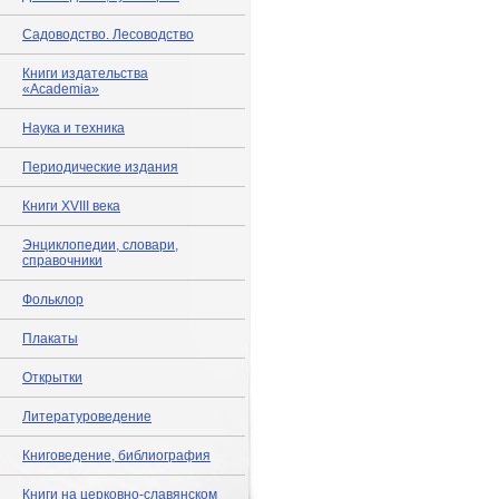
Садоводство. Лесоводство
Книги издательства
«Academia»
Наука и техника
Периодические издания
Книги XVIII века
Энциклопедии, словари,
справочники
Фольклор
Плакаты
Открытки
Литературоведение
Книговедение, библиография
Книги на церковно-славянском