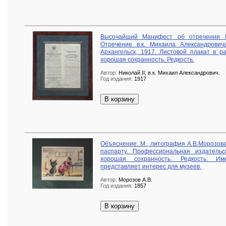
Высочайший Манифест об отречении Н
Отречение в.к. Михаила Александрови
Архангельск, 1917. Листовой плакат в р
хорошая сохранность. Редкость.
Автор:
Николай II; в.к. Михаил Александрович.
Год издания:
1917
В корзину
Объяснение. М., литография А.В.Морозова
паспарту. Профессиональная издательс
хорошая сохранность. Редкость. Им
представляет интерес для музеев.
Автор:
Морозов А.В.
Год издания:
1857
В корзину