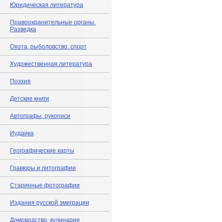
Юридическая литература
Правоохранительные органы.
Разведка
Охота, рыболовство, спорт
Художественная литература
Поэзия
Детские книги
Автографы, рукописи
Иудаика
Географические карты
Гравюры и литографии
Старинные фотографии
Издания русской эмиграции
Домоводство, кулинария