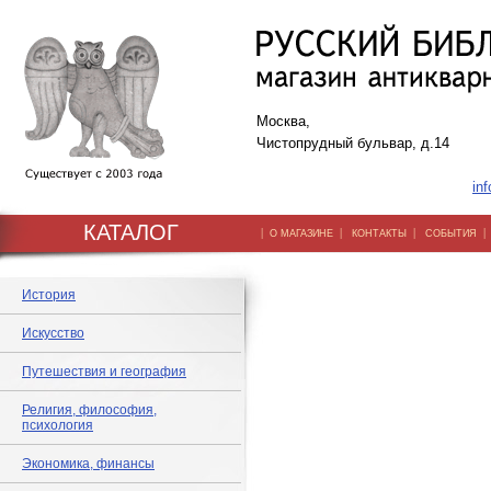
Москва,
Чистопрудный бульвар, д.14
inf
КАТАЛОГ
|
|
|
О МАГАЗИНЕ
КОНТАКТЫ
СОБЫТИЯ
История
Искусство
Путешествия и география
Религия, философия,
психология
Экономика, финансы