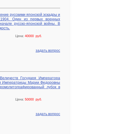
жение русскими японской эскадры и
, 1904. Один из первых военных
начале русско-японской войны. В
кость.
Цена:
40000 руб.
задать вопрос
Величеств Государя Императора
ни Императрицы Марии Федоровны
 Хромолитографированный лубок в
Цена:
50000 руб.
задать вопрос