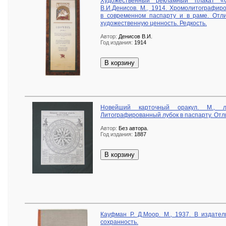
Художественный рекламный плакат «С
В.И.Денисов. М., 1914. Хромолитографир
в современном паспарту и в раме. Отли
художественную ценность. Редкость.
Автор:
Денисов В.И.
Год издания:
1914
В корзину
Новейший карточный оракул. М., ли
Литографированный лубок в паспарту. Отли
Автор:
Без автора.
Год издания:
1887
В корзину
Кауфман Р. Д.Моор. М., 1937. В издате
сохранность.