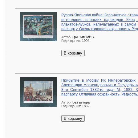
Русско-Японская война: Героическое отра
потопление японских пароходов. Киев
плакатов-лубков, напечатанных в самом 
паспарту. Очень хорошая сохранность. Ред
Автор:
Гришмянюк В.
Год издания:
1904
В корзину
Прибытие в Москву Их Императорских 
Александра Александровича и Государы
8-го Сентября 1882-го года. М., 1882.
паспарту. Отличная сохранность. Редкость.
Автор:
Без автора
Год издания:
1882
В корзину