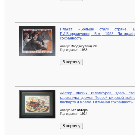
Плакат: «Больше стали стране. Б
Р.И.Вардзигулянц. Б.м., 1953. Литогр
сохранность.
Автор:
Вардзигулянц Р.И.
Год издания:
1953
В корзину
«Автор многих каламбуров, здесь сто
карикатура времен Первой мировой войны
паспарту и в раме. Отличная сохранность.
Автор:
Без автора
Год издания:
1914
В корзину