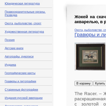
Юридическая литература
Правоохранительные органы.
Разведка
Жокей на скачк
акварелью, в 
Охота, рыболовство, спорт
Охота, рыболовство, с
Художественная литература
Гравюры и л
Поэзия
Детские книги
Автографы, рукописи
Иудаика
Географические карты
Гравюры и литографии
В корзину
Купить
Старинные фотографии
The Racer. – Ж
Издания русской эмиграции
раскрашенная 
с золотой о