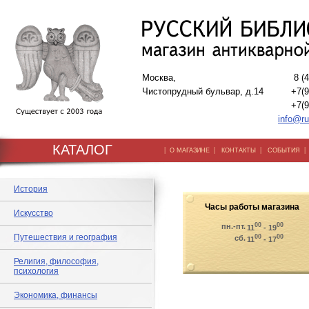
Москва,
8 (
Чистопрудный бульвар, д.14
+7(9
+7(9
info@ru
КАТАЛОГ
|
|
|
О МАГАЗИНЕ
КОНТАКТЫ
СОБЫТИЯ
История
Часы работы магазина
Искусство
00
00
пн.-пт.
11
- 19
Путешествия и география
00
00
сб.
11
- 17
Религия, философия,
психология
Экономика, финансы