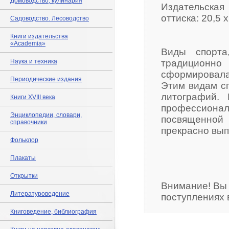
Домоводство, кулинария
Издательская 
оттиска: 20,5 
Садоводство. Лесоводство
Книги издательства
«Academia»
Виды спорта
Наука и техника
традиционно
сформировалас
Периодические издания
Этим видам с
литографий.
Книги XVIII века
профессиональ
Энциклопедии, словари,
посвященной 
справочники
прекрасно вып
Фольклор
Плакаты
Открытки
Внимание! Вы
Литературоведение
поступлениях 
Книговедение, библиография