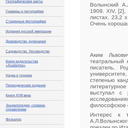
Географические карты
Волынский А.Л
1909. XIV, [2]
Гравюры и литографии
листах. 23,2 
Старинные фотографии
Очень хорошая
Издания русской эмиграции
Домоводство, кулинария
Садоводство. Лесоводство
Аким Львови
театральный к
Книги издательства
«Academia»
писатель. Р
университете
Наука и техника
степенью кан
Периодические издания
литературное
выступал с 
Книги XVIII века
исследовани
философское 
Энциклопедии, словари,
справочники
Интерес к т
Фольклор
А.Л.Волынск
поездки по Ит