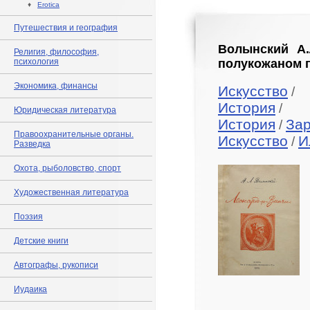
♦
Erotica
Путешествия и география
Волынский А.
Религия, философия,
психология
полукожаном п
Экономика, финансы
Искусство
/
История
/
Юридическая литература
История
За
/
Правоохранительные органы.
Искусство
И
/
Разведка
Охота, рыболовство, спорт
Художественная литература
Поэзия
Детские книги
Автографы, рукописи
Иудаика