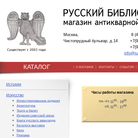
Москва,
8 (
Чистопрудный бульвар, д.14
+7(9
+7(9
info@ru
КАТАЛОГ
|
|
|
О МАГАЗИНЕ
КОНТАКТЫ
СОБЫТИЯ
История
Часы работы магазина
Искусство
♦
Иллюстрированные издания
00
00
пн.-пт.
11
- 19
♦
Архитектура
00
00
сб.
11
- 17
♦
Театр и балет
♦
Издания советской эпохи
♦
Книги русского авангарда
♦
Каталоги выставок
♦
Кино
♦
Реклама