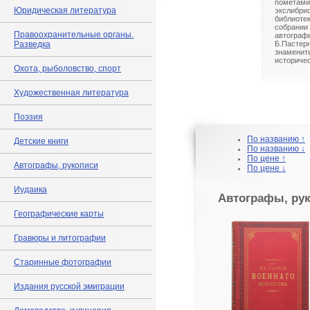
помета
Юридическая литература
экслибр
библиоте
собрани
Правоохранительные органы.
автогра
Разведка
Б.Пастерн
знамени
историчес
Охота, рыболовство, спорт
Художественная литература
Поэзия
По названию ↑
Детские книги
По названию ↓
По цене ↑
Автографы, рукописи
По цене ↓
Иудаика
Автографы, ру
Географические карты
Гравюры и литографии
Старинные фотографии
Издания русской эмиграции