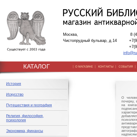
Москва,
8 (
Чистопрудный бульвар, д.14
+7(9
+7(9
info@ru
КАТАЛОГ
|
|
|
О МАГАЗИНЕ
КОНТАКТЫ
СОБЫТИЯ
История
Искусство
О челове
почерку,
Путешествия и география
на книга
подписа
характери
Религия, философия,
добав
психолог
психология
антиквар
предста
Экономика, финансы
автогра
надпися