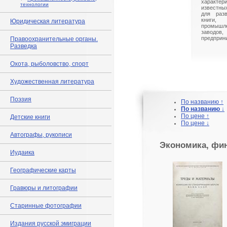
характ
технологии
известны
для разв
книги,
Юридическая литература
промышл
заводо
предприн
Правоохранительные органы.
Разведка
Охота, рыболовство, спорт
Художественная литература
Поэзия
По названию ↑
По названию ↓
По цене ↑
Детские книги
По цене ↓
Автографы, рукописи
Экономика, фи
Иудаика
Географические карты
Гравюры и литографии
Старинные фотографии
Издания русской эмиграции