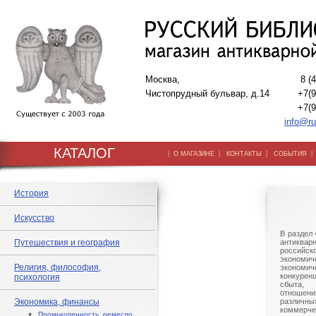
Москва,
8 (
Чистопрудный бульвар, д.14
+7(9
+7(9
info@ru
КАТАЛОГ
|
|
|
О МАГАЗИНЕ
КОНТАКТЫ
СОБЫТИЯ
История
Искусство
В раздел
Путешествия и география
антиква
российс
экономи
Религия, философия,
экономи
конкурен
психология
сбыта,
отношен
Экономика, финансы
различны
коммерче
♦
Промышленность, ремесло,