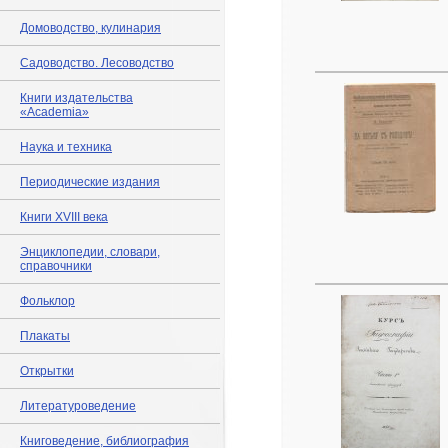
Домоводство, кулинария
Садоводство. Лесоводство
Книги издательства
«Academia»
Наука и техника
Периодические издания
Книги XVIII века
Энциклопедии, словари,
справочники
Фольклор
Плакаты
Открытки
Литературоведение
Книговедение, библиография