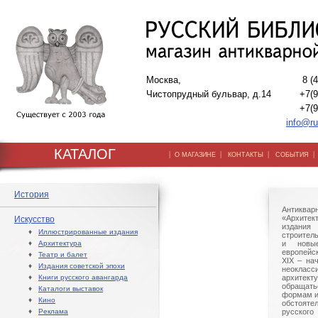
Москва,
8 (
Чистопрудный бульвар, д.14
+7(9
+7(9
info@ru
КАТАЛОГ
|
|
|
О МАГАЗИНЕ
КОНТАКТЫ
СОБЫТИЯ
История
Антиквар
«Архите
Искусство
издани
♦
Иллюстрированные издания
строител
♦
Архитектура
и новы
европейс
♦
Театр и балет
XIX – на
♦
Издания советской эпохи
неокласс
♦
Книги русского авангарда
архите
обращать
♦
Каталоги выставок
формам и
♦
Кино
обстоят
♦
Реклама
русског