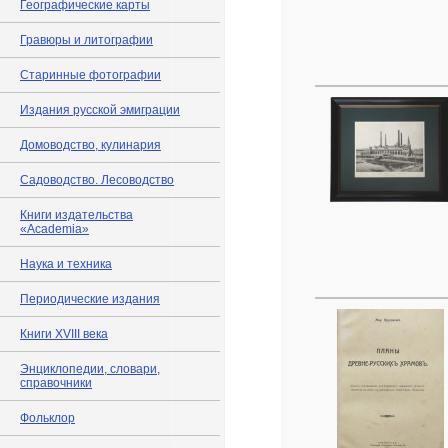
Географические карты
Гравюры и литографии
Старинные фотографии
Издания русской эмиграции
Домоводство, кулинария
Садоводство. Лесоводство
Книги издательства
«Academia»
Наука и техника
Периодические издания
Книги XVIII века
Энциклопедии, словари,
справочники
Фольклор