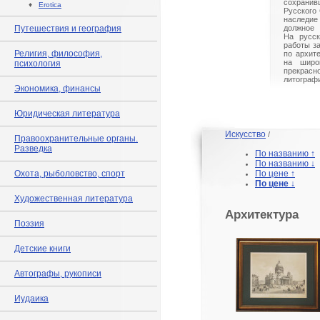
сохранив
♦
Erotica
Русского 
наследие
Путешествия и география
должное 
На русск
работы з
Религия, философия,
по архит
на широк
психология
прекрасн
литограф
Экономика, финансы
Юридическая литература
Искусство
/
Правоохранительные органы.
Разведка
По названию ↑
По названию ↓
Охота, рыболовство, спорт
По цене ↑
По цене ↓
Художественная литература
Архитектура
Поэзия
Детские книги
Автографы, рукописи
Иудаика