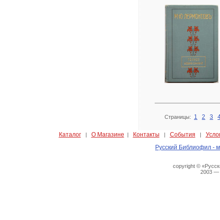
1
2
3
Страницы:
Каталог
О Магазине
Контакты
События
Усло
|
|
|
|
Русский Библиофил - м
copyright © «Русс
2003 —