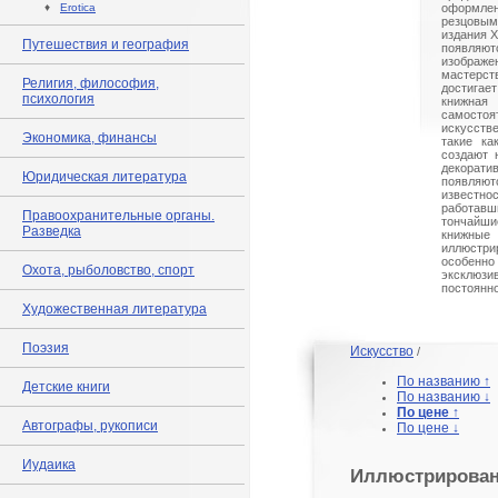
♦
Erotica
оформ
резцовы
издания X
Путешествия и география
появля
изображен
мастерс
Религия, философия,
достига
психология
книжна
самосто
искусств
Экономика, финансы
такие ка
создают 
декора
Юридическая литература
появляю
известн
работавш
Правоохранительные органы.
тончайш
Разведка
книжн
иллюстри
особен
Охота, рыболовство, спорт
эксклюз
постоянно
Художественная литература
Поэзия
Искусство
/
По названию ↑
Детские книги
По названию ↓
По цене ↑
Автографы, рукописи
По цене ↓
Иудаика
Иллюстрирован