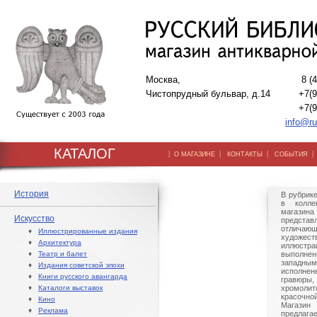
Москва,
8 (
Чистопрудный бульвар, д.14
+7(9
+7(9
info@ru
КАТАЛОГ
|
|
|
О МАГАЗИНЕ
КОНТАКТЫ
СОБЫТИЯ
История
В рубрик
в колле
магази
Искусство
предста
отлич
♦
Иллюстрированные издания
худож
♦
Архитектура
иллюстр
♦
Театр и балет
выполне
западным
♦
Издания советской эпохи
исполне
♦
Книги русского авангарда
гравю
♦
Каталоги выставок
хромолит
красочно
♦
Кино
Магази
♦
Реклама
предлага