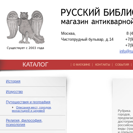
Москва,
8 (
Чистопрудный бульвар, д.14
+7(9
+7(9
info@ru
КАТАЛОГ
|
|
|
О МАГАЗИНЕ
КОНТАКТЫ
СОБЫТИЯ
История
Искусство
Путешествия и география
♦
Описания мест, городов,
монастырей и церквей
Рубрика
городов
предла
Религия, философия,
достопр
психология
российск
виды (гр
и открыт