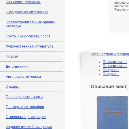
Экономика, финансы
природны
ансамбле
России и
Юридическая литература
Правоохранительные органы.
Разведка
Охота, рыболовство, спорт
Художественная литература
Путешествия и геогра
Поэзия
По названию ↑
По названию ↓
Детские книги
По цене ↑
По цене ↓
Автографы, рукописи
Описания мест,
Иудаика
Географические карты
Гравюры и литографии
Старинные фотографии
Издания русской эмиграции