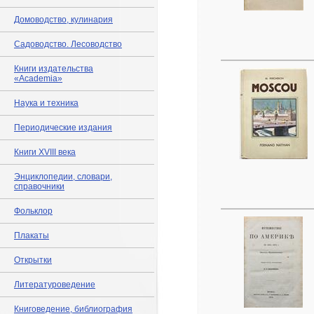
Домоводство, кулинария
Садоводство. Лесоводство
Книги издательства
«Academia»
Наука и техника
Периодические издания
Книги XVIII века
Энциклопедии, словари,
справочники
Фольклор
Плакаты
Открытки
Литературоведение
Книговедение, библиография