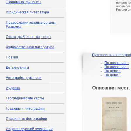
Экономика, финансы
природны
ансамбле
России и
Юридическая литература
Правоохранительные органы.
Разведка
Охота, рыболовство, спорт
Художественная литература
Путешествия и геогра
Поэзия
По названию ↑
По названию ↓
Детские книги
По цене ↑
По цене ↓
Автографы, рукописи
Описания мест,
Иудаика
Географические карты
Гравюры и литографии
Старинные фотографии
Издания русской эмиграции