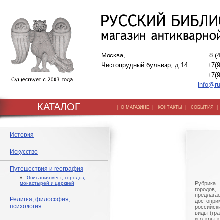
Москва,
8 (
Чистопрудный бульвар, д.14
+7(9
+7(9
info@ru
КАТАЛОГ
|
|
|
О МАГАЗИНЕ
КОНТАКТЫ
СОБЫТИЯ
История
Искусство
Путешествия и география
♦
Описания мест, городов,
монастырей и церквей
Рубрика
городов
предла
Религия, философия,
достопр
психология
российск
виды (гр
и открыт