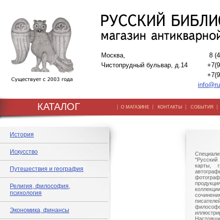
Москва,
8 (
Чистопрудный бульвар, д.14
+7(9
+7(9
info@ru
КАТАЛОГ
|
|
|
О МАГАЗИНЕ
КОНТАКТЫ
СОБЫТИЯ
История
Искусство
Специали
"Русский 
карты, г
Путешествия и география
автогр
фотографи
продукц
Религия, философия,
коллек
психология
сочине
писател
филосо
Экономика, финансы
иллюстри
Настоящи