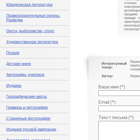
столько 
Юридическая литература
электрон
антиквар
продаже.
Правоохранительные органы.
прежде ч
Разведка
заинте
нескольк
посмотрет
Охота, рыболовство, спорт
Художественная литература
Поэзия
Лермо
Детские книги
Интересуемый
переп
товар:
сохра
Автографы, рукописи
Автор:
Лермо
Иудаика
Ваше имя (*):
Географические карты
Email (*):
Гравюры и литографии
Текст письма (*):
Старинные фотографии
Издания русской эмиграции