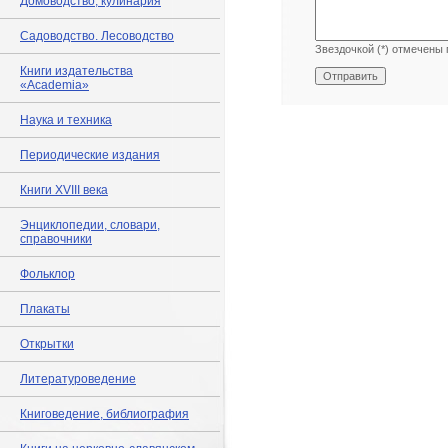
Домоводство, кулинария
Садоводство. Лесоводство
Звездочкой (*) отмечены 
Книги издательства
«Academia»
Наука и техника
Периодические издания
Книги XVIII века
Энциклопедии, словари,
справочники
Фольклор
Плакаты
Открытки
Литературоведение
Книговедение, библиография