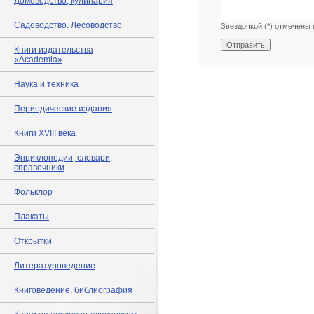
Домоводство, кулинария
Садоводство. Лесоводство
Звездочкой (*) отмечены 
Книги издательства
«Academia»
Наука и техника
Периодические издания
Книги XVIII века
Энциклопедии, словари,
справочники
Фольклор
Плакаты
Открытки
Литературоведение
Книговедение, библиография