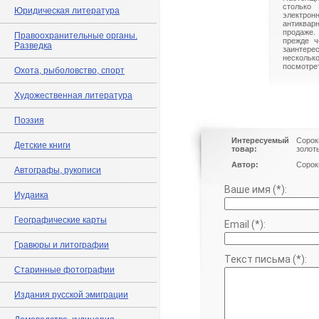
столько 
Юридическая литература
электрон
антиквар
продаже.
Правоохранительные органы.
прежде ч
Разведка
заинте
нескольк
посмотрет
Охота, рыболовство, спорт
Художественная литература
Поэзия
Интересуемый
Сорок
Детские книги
товар:
золот
Автор:
Сорок
Автографы, рукописи
Ваше имя (*):
Иудаика
Географические карты
Email (*):
Гравюры и литографии
Текст письма (*):
Старинные фотографии
Издания русской эмиграции