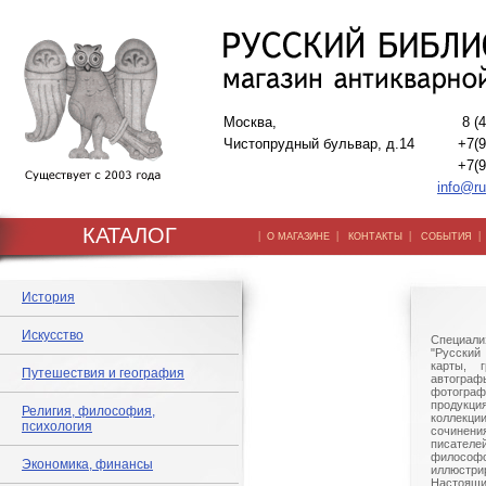
Москва,
8 (
Чистопрудный бульвар, д.14
+7(9
+7(9
info@ru
КАТАЛОГ
|
|
|
О МАГАЗИНЕ
КОНТАКТЫ
СОБЫТИЯ
История
Искусство
Специали
"Русский 
карты, г
Путешествия и география
автогр
фотографи
продукц
Религия, философия,
коллек
психология
сочине
писател
филосо
Экономика, финансы
иллюстри
Настоящи