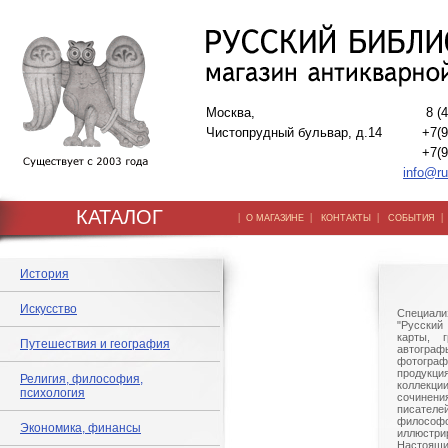
Москва,
8 (
Чистопрудный бульвар, д.14
+7(9
+7(9
info@ru
КАТАЛОГ
|
|
|
О МАГАЗИНЕ
КОНТАКТЫ
СОБЫТИЯ
История
Искусство
Специали
"Русский 
карты, г
Путешествия и география
автогр
фотографи
продукц
Религия, философия,
коллек
психология
сочине
писател
филосо
Экономика, финансы
иллюстри
Настоящи