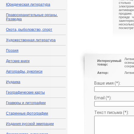
столько 
Юридическая литература
электрон
антиквар
продаже.
Правоохранительные органы.
прежде ч
Разведка
заинте
нескольк
посмотрет
Охота, рыболовство, спорт
Художественная литература
Поэзия
Литви
Детские книги
Интересуемый
освещ
товар:
сохра
Автографы, рукописи
Автор:
Литви
Иудаика
Ваше имя (*):
Географические карты
Email (*):
Гравюры и литографии
Текст письма (*):
Старинные фотографии
Издания русской эмиграции