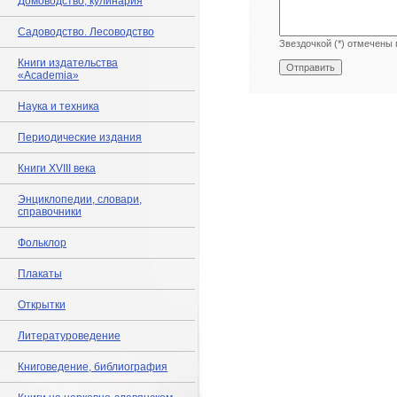
Домоводство, кулинария
Садоводство. Лесоводство
Звездочкой (*) отмечены 
Книги издательства
«Academia»
Наука и техника
Периодические издания
Книги XVIII века
Энциклопедии, словари,
справочники
Фольклор
Плакаты
Открытки
Литературоведение
Книговедение, библиография