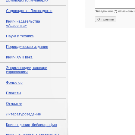
Домоводство, кулинария
Садоводство. Лесоводство
Звездочкой (*) отмечены 
Книги издательства
«Academia»
Наука и техника
Периодические издания
Книги XVIII века
Энциклопедии, словари,
справочники
Фольклор
Плакаты
Открытки
Литературоведение
Книговедение, библиография