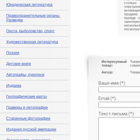
столько 
Юридическая литература
электрон
антиквар
продаже.
Правоохранительные органы.
прежде ч
Разведка
заинте
нескольк
посмотрет
Охота, рыболовство, спорт
Художественная литература
Поэзия
Интересуемый
Товар
Детские книги
товар:
совре
Автор:
Товар
Автографы, рукописи
Ваше имя (*):
Иудаика
Географические карты
Email (*):
Гравюры и литографии
Текст письма (*):
Старинные фотографии
Издания русской эмиграции