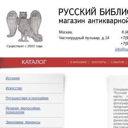
Москва,
8 (
Чистопрудный бульвар, д.14
+7(9
+7(9
info@ru
КАТАЛОГ
|
|
|
О МАГАЗИНЕ
КОНТАКТЫ
СОБЫТИЯ
История
Искусство
Специали
"Русский 
карты, г
Путешествия и география
автогр
фотографи
продукц
Религия, философия,
коллек
психология
сочине
писател
филосо
Экономика, финансы
иллюстри
Настоящи