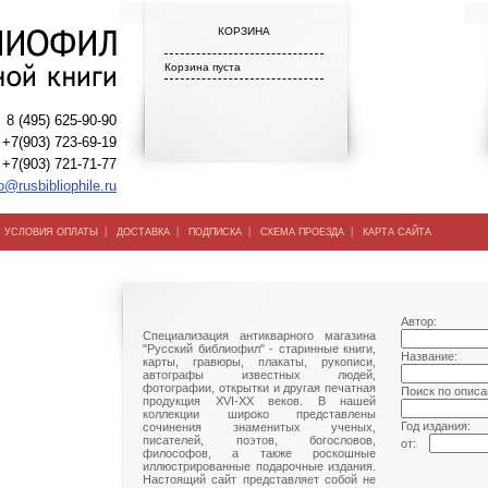
КОРЗИНА
Корзина пуста
8 (495) 625-90-90
+7(903) 723-69-19
+7(903) 721-71-77
o@rusbibliophile.ru
|
|
|
|
|
УСЛОВИЯ ОПЛАТЫ
ДОСТАВКА
ПОДПИСКА
СХЕМА ПРОЕЗДА
КАРТА САЙТА
Автор:
Специализация антикварного магазина
"Русский библиофил" - старинные книги,
Название:
карты, гравюры, плакаты, рукописи,
автографы известных людей,
фотографии, открытки и другая печатная
Поиск по описа
продукция XVI-XX веков. В нашей
коллекции широко представлены
Год издания:
сочинения знаменитых ученых,
писателей, поэтов, богословов,
от:
философов, а также роскошные
иллюстрированные подарочные издания.
Настоящий сайт представляет собой не