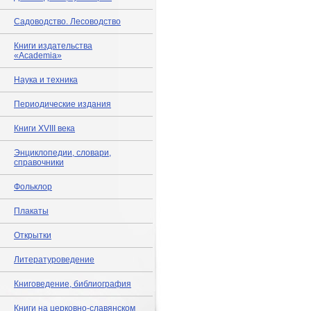
Садоводство. Лесоводство
Книги издательства
«Academia»
Наука и техника
Периодические издания
Книги XVIII века
Энциклопедии, словари,
справочники
Фольклор
Плакаты
Открытки
Литературоведение
Книговедение, библиография
Книги на церковно-славянском