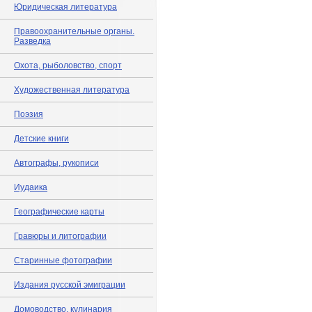
Юридическая литература
Правоохранительные органы.
Разведка
Охота, рыболовство, спорт
Художественная литература
Поэзия
Детские книги
Автографы, рукописи
Иудаика
Географические карты
Гравюры и литографии
Старинные фотографии
Издания русской эмиграции
Домоводство, кулинария