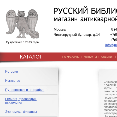
Москва,
8 (
Чистопрудный бульвар, д.14
+7(9
+7(9
info@ru
КАТАЛОГ
|
|
|
О МАГАЗИНЕ
КОНТАКТЫ
СОБЫТИЯ
История
Искусство
Специали
"Русский 
карты, г
Путешествия и география
автогр
фотографи
продукц
Религия, философия,
коллек
психология
сочине
писател
филосо
Экономика, финансы
иллюстри
Настоящи