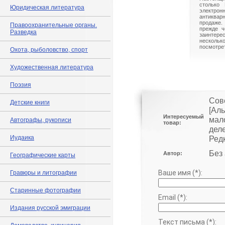
столько 
Юридическая литература
электрон
антиквар
продаже.
Правоохранительные органы.
прежде ч
Разведка
заинте
нескольк
посмотрет
Охота, рыболовство, спорт
Художественная литература
Поэзия
Сов
Детские книги
[Ал
Интересуемый
мал
Автографы, рукописи
товар:
деле
Иудаика
Редк
Без
Автор:
Географические карты
Ваше имя (*):
Гравюры и литографии
Старинные фотографии
Email (*):
Издания русской эмиграции
Текст письма (*):