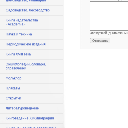
Домоводство, кулинария
Садоводство. Лесоводство
Книги издательства
«Academia»
Звездочкой (*) отмечены 
Наука и техника
Периодические издания
Книги XVIII века
Энциклопедии, словари,
справочники
Фольклор
Плакаты
Открытки
Литературоведение
Книговедение, библиография