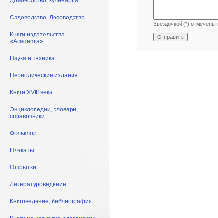
Домоводство, кулинария
Садоводство. Лесоводство
Звездочкой (*) отмечены 
Книги издательства
«Academia»
Наука и техника
Периодические издания
Книги XVIII века
Энциклопедии, словари,
справочники
Фольклор
Плакаты
Открытки
Литературоведение
Книговедение, библиография