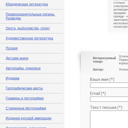
столько 
Юридическая литература
электрон
антиквар
продаже.
Правоохранительные органы.
прежде ч
Разведка
заинте
нескольк
посмотрет
Охота, рыболовство, спорт
Художественная литература
Поэзия
Успен
Детские книги
Интересуемый
Перво
товар:
кореш
Автографы, рукописи
Автор:
Успен
Иудаика
Ваше имя (*):
Географические карты
Email (*):
Гравюры и литографии
Текст письма (*):
Старинные фотографии
Издания русской эмиграции