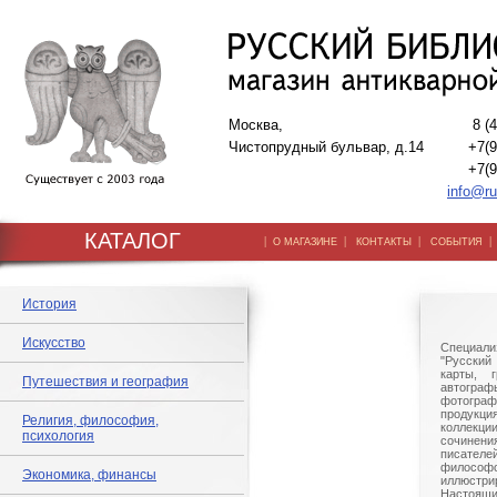
Москва,
8 (
Чистопрудный бульвар, д.14
+7(9
+7(9
info@ru
КАТАЛОГ
|
|
|
О МАГАЗИНЕ
КОНТАКТЫ
СОБЫТИЯ
История
Искусство
Специали
"Русский 
карты, г
Путешествия и география
автогр
фотографи
продукц
Религия, философия,
коллек
психология
сочине
писател
филосо
Экономика, финансы
иллюстри
Настоящи