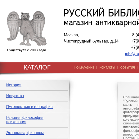
Москва,
8 (
Чистопрудный бульвар, д.14
+7(9
+7(9
info@ru
КАТАЛОГ
|
|
|
О МАГАЗИНЕ
КОНТАКТЫ
СОБЫТИЯ
История
Искусство
Специали
"Русский 
карты, г
Путешествия и география
автогр
фотографи
продукц
Религия, философия,
коллек
психология
сочине
писател
филосо
Экономика, финансы
иллюстри
Настоящи