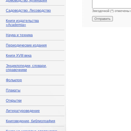
Домоводство, кулинария
Садоводство. Лесоводство
Звездочкой (*) отмечены 
Книги издательства
«Academia»
Наука и техника
Периодические издания
Книги XVIII века
Энциклопедии, словари,
справочники
Фольклор
Плакаты
Открытки
Литературоведение
Книговедение, библиография