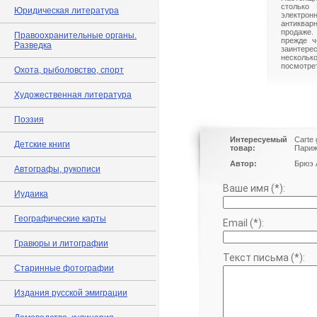
столько 
Юридическая литература
электрон
антиквар
продаже.
Правоохранительные органы.
прежде ч
Разведка
заинте
нескольк
посмотрет
Охота, рыболовство, спорт
Художественная литература
Поэзия
Интересуемый
Carte 
Детские книги
товар:
Париж
Автор:
Брюэ 
Автографы, рукописи
Ваше имя (*):
Иудаика
Географические карты
Email (*):
Гравюры и литографии
Текст письма (*):
Старинные фотографии
Издания русской эмиграции