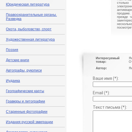
столько 
Юридическая литература
электрон
антиквар
продаже.
Правоохранительные органы.
прежде ч
Разведка
заинте
нескольк
посмотрет
Охота, рыболовство, спорт
Художественная литература
Поэзия
Интересуемый
Я
Детские книги
товар:
О
Автор:
Я
Автографы, рукописи
Ваше имя (*):
Иудаика
Географические карты
Email (*):
Гравюры и литографии
Текст письма (*):
Старинные фотографии
Издания русской эмиграции