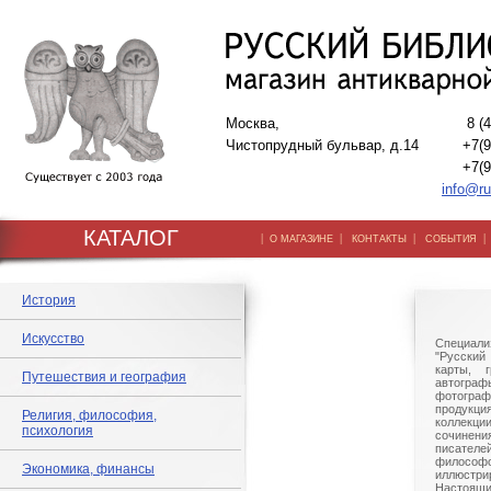
Москва,
8 (
Чистопрудный бульвар, д.14
+7(9
+7(9
info@ru
КАТАЛОГ
|
|
|
О МАГАЗИНЕ
КОНТАКТЫ
СОБЫТИЯ
История
Искусство
Специали
"Русский 
карты, г
Путешествия и география
автогр
фотографи
продукц
Религия, философия,
коллек
психология
сочине
писател
филосо
Экономика, финансы
иллюстри
Настоящи