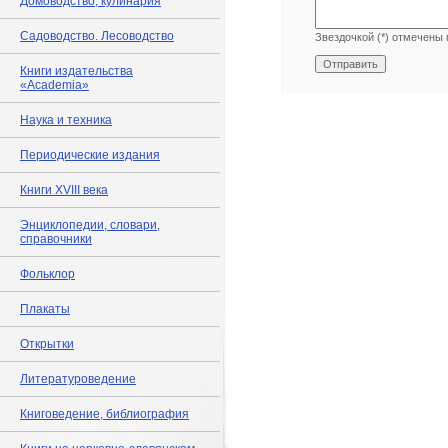
Домоводство, кулинария
Садоводство. Лесоводство
Звездочкой (*) отмечены 
Книги издательства
«Academia»
Наука и техника
Периодические издания
Книги XVIII века
Энциклопедии, словари,
справочники
Фольклор
Плакаты
Открытки
Литературоведение
Книговедение, библиография