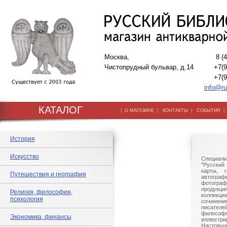
Москва,
8 (
Чистопрудный бульвар, д.14
+7(9
+7(9
info@ru
КАТАЛОГ
|
|
|
О МАГАЗИНЕ
КОНТАКТЫ
СОБЫТИЯ
История
Искусство
Специали
"Русский 
карты, г
Путешествия и география
автогр
фотографи
продукц
Религия, философия,
коллек
психология
сочине
писател
филосо
Экономика, финансы
иллюстри
Настоящи