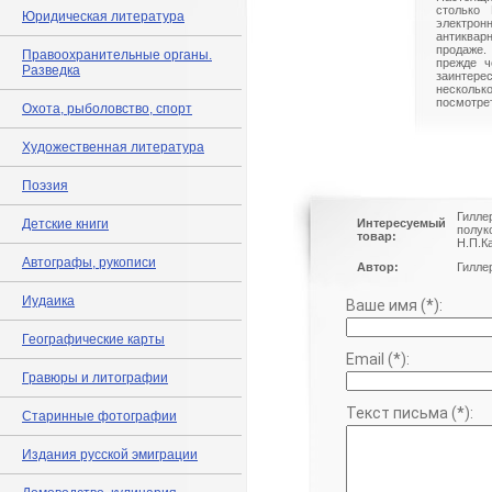
столько 
Юридическая литература
электрон
антиквар
продаже.
Правоохранительные органы.
прежде ч
Разведка
заинте
нескольк
посмотрет
Охота, рыболовство, спорт
Художественная литература
Поэзия
Гилле
Детские книги
Интересуемый
полук
товар:
Н.П.К
Автографы, рукописи
Автор:
Гилле
Иудаика
Ваше имя (*):
Географические карты
Email (*):
Гравюры и литографии
Текст письма (*):
Старинные фотографии
Издания русской эмиграции