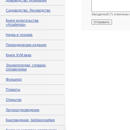
Домоводство, кулинария
Садоводство. Лесоводство
Звездочкой (*) отмечены 
Книги издательства
«Academia»
Наука и техника
Периодические издания
Книги XVIII века
Энциклопедии, словари,
справочники
Фольклор
Плакаты
Открытки
Литературоведение
Книговедение, библиография