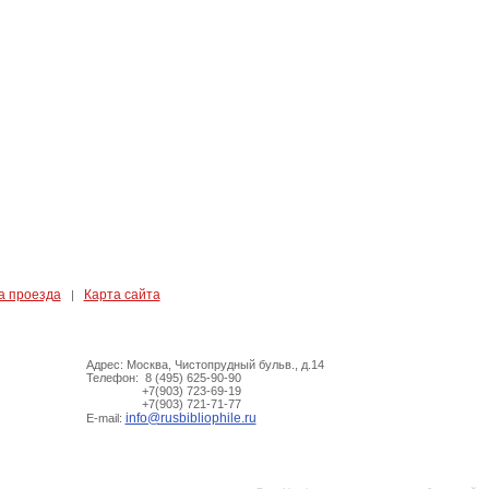
а проезда
Карта сайта
|
Адрес: Москва, Чистопрудный бульв., д.14
Телефон: 8 (495) 625-90-90
+7(903) 723-69-19
+7(903) 721-71-77
info@rusbibliophile.ru
E-mail: