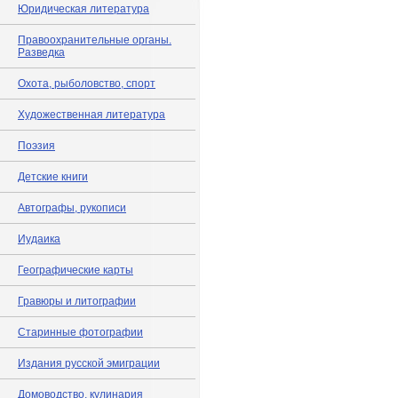
Юридическая литература
Правоохранительные органы.
Разведка
Охота, рыболовство, спорт
Художественная литература
Поэзия
Детские книги
Автографы, рукописи
Иудаика
Географические карты
Гравюры и литографии
Старинные фотографии
Издания русской эмиграции
Домоводство, кулинария