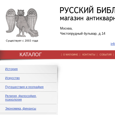
Москва,
Чистопрудный бульвар, д.14
inf
КАТАЛОГ
|
|
|
О МАГАЗИНЕ
КОНТАКТЫ
СОБЫТИЯ
История
Искусство
Путешествия и география
Религия, философия,
психология
Экономика, финансы