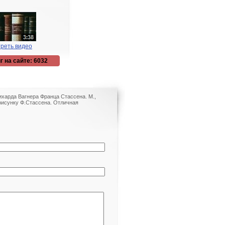
реть видео
г на сайте: 6032
ихарда Вагнера Франца Стассена. М.,
 рисунку Ф.Стассена. Отличная