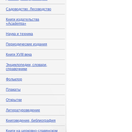
Садоводство. Лесоводство
Книги издательства
«Academia»
Наука и техника
Периодические издания
Книги XVIII века
Энциклопедии, словари,
справочники
Фольклор
Плакаты
Открытки
Литературоведение
Книговедение, библиография
Книги на церковно-славянском