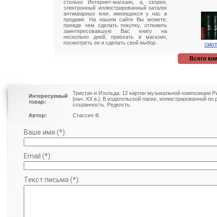
столько Интернет-магазин, а, скорее,
электронный иллюстрированный каталог
антикварных книг, имеющихся у нас в
продаже. На нашем сайте Вы можете,
прежде чем сделать покупку, отложить
заинтересовавшую Вас книгу на
несколько дней, приехать в магазин,
посмотреть ее и сделать свой выбор.
смот
Всего кни
Тристан и Изольда. 12 картин музыкальной композиции Р
Интересуемый
[нач. XX в.]. В издательской папке, иллюстрированной по
товар:
сохранность. Редкость.
Автор:
Стассен Ф.
Ваше имя (*):
Email (*):
Текст письма (*):