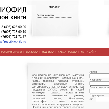
КОРЗИНА
Корзина пуста
8 (495) 625-90-90
+7(903) 723-69-19
+7(903) 721-71-77
o@rusbibliophile.ru
|
|
|
|
|
УСЛОВИЯ ОПЛАТЫ
ДОСТАВКА
ПОДПИСКА
СХЕМА ПРОЕЗДА
КАРТА САЙТА
Автор:
Специализация антикварного магазина
"Русский библиофил" - старинные книги,
Название:
карты, гравюры, плакаты, рукописи,
автографы известных людей,
фотографии, открытки и другая печатная
Поиск по описа
продукция XVI-XX веков. В нашей
коллекции широко представлены
Год издания:
сочинения знаменитых ученых,
писателей, поэтов, богословов,
от:
философов, а также роскошные
иллюстрированные подарочные издания.
Настоящий сайт представляет собой не