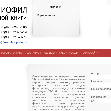
КОРЗИНА
Корзина пуста
8 (495) 625-90-90
+7(903) 723-69-19
+7(903) 721-71-77
o@rusbibliophile.ru
|
|
|
|
|
УСЛОВИЯ ОПЛАТЫ
ДОСТАВКА
ПОДПИСКА
СХЕМА ПРОЕЗДА
КАРТА САЙТА
Автор:
Специализация антикварного магазина
"Русский библиофил" - старинные книги,
Название:
карты, гравюры, плакаты, рукописи,
автографы известных людей,
фотографии, открытки и другая печатная
Поиск по описа
продукция XVI-XX веков. В нашей
коллекции широко представлены
Год издания:
сочинения знаменитых ученых,
писателей, поэтов, богословов,
от:
философов, а также роскошные
иллюстрированные подарочные издания.
Настоящий сайт представляет собой не