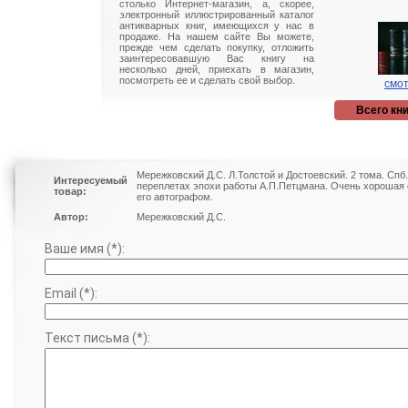
столько Интернет-магазин, а, скорее,
электронный иллюстрированный каталог
антикварных книг, имеющихся у нас в
продаже. На нашем сайте Вы можете,
прежде чем сделать покупку, отложить
заинтересовавшую Вас книгу на
несколько дней, приехать в магазин,
посмотреть ее и сделать свой выбор.
смот
Всего кни
Мережковский Д.С. Л.Толстой и Достоевский. 2 тома. Спб
Интересуемый
переплетах эпохи работы А.П.Петцмана. Очень хорошая 
товар:
его автографом.
Автор:
Мережковский Д.С.
Ваше имя (*):
Email (*):
Текст письма (*):