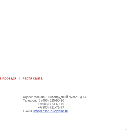
а проезда
Карта сайта
|
Адрес: Москва, Чистопрудный бульв., д.14
Телефон: 8 (495) 625-90-90
+7(903) 723-69-19
+7(903) 721-71-77
info@rusbibliophile.ru
E-mail: