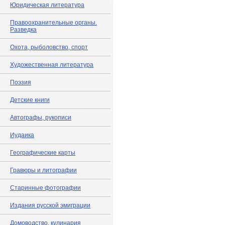
Юридическая литература
Правоохранительные органы.
Разведка
Охота, рыболовство, спорт
Художественная литература
Поэзия
Детские книги
Автографы, рукописи
Иудаика
Географические карты
Гравюры и литографии
Старинные фотографии
Издания русской эмиграции
Домоводство, кулинария