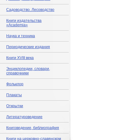
Садоводство. Лесоводство
Книги издательства
«Academia»
Наука и техника
Периодические издания
Книги XVIII века
Энциклопедии, словари,
справочники
Фольклор
Плакаты
Открытки
Литературоведение
Книговедение, библиография
Книги на церковно-славянском