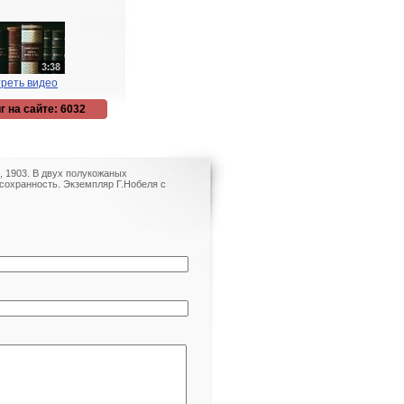
реть видео
г на сайте: 6032
., 1903. В двух полукожаных
сохранность. Экземпляр Г.Нобеля с