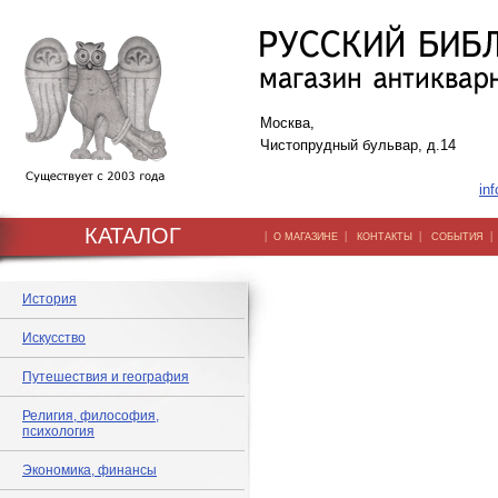
Москва,
Чистопрудный бульвар, д.14
inf
КАТАЛОГ
|
|
|
О МАГАЗИНЕ
КОНТАКТЫ
СОБЫТИЯ
История
Искусство
Путешествия и география
Религия, философия,
психология
Экономика, финансы