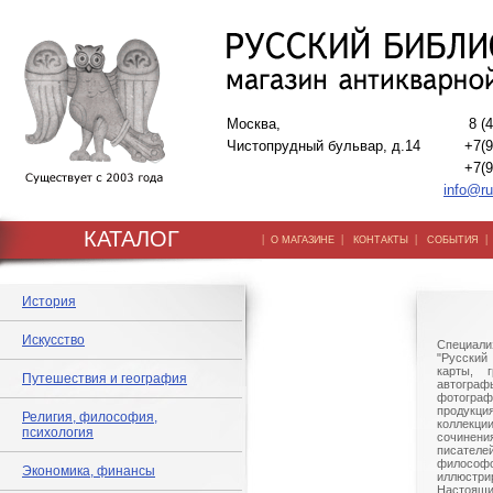
Москва,
8 (
Чистопрудный бульвар, д.14
+7(9
+7(9
info@ru
КАТАЛОГ
|
|
|
О МАГАЗИНЕ
КОНТАКТЫ
СОБЫТИЯ
История
Искусство
Специали
"Русский 
карты, г
Путешествия и география
автогр
фотографи
продукц
Религия, философия,
коллек
психология
сочине
писател
филосо
Экономика, финансы
иллюстри
Настоящи