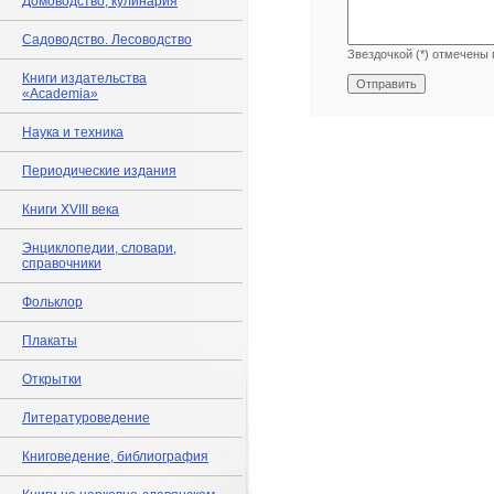
Домоводство, кулинария
Садоводство. Лесоводство
Звездочкой (*) отмечены 
Книги издательства
«Academia»
Наука и техника
Периодические издания
Книги XVIII века
Энциклопедии, словари,
справочники
Фольклор
Плакаты
Открытки
Литературоведение
Книговедение, библиография