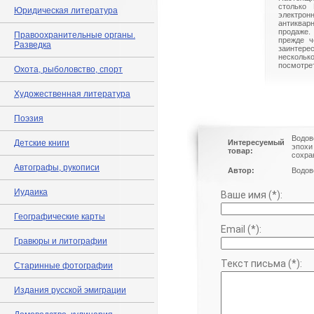
столько 
Юридическая литература
электрон
антиквар
продаже.
Правоохранительные органы.
прежде ч
Разведка
заинте
нескольк
посмотрет
Охота, рыболовство, спорт
Художественная литература
Поэзия
Водов
Детские книги
Интересуемый
эпохи
товар:
сохра
Автографы, рукописи
Автор:
Водов
Иудаика
Ваше имя (*):
Географические карты
Email (*):
Гравюры и литографии
Текст письма (*):
Старинные фотографии
Издания русской эмиграции