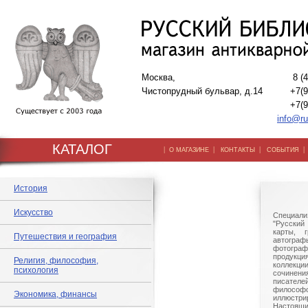
Москва,
8 (
Чистопрудный бульвар, д.14
+7(9
+7(9
info@ru
КАТАЛОГ
|
|
|
О МАГАЗИНЕ
КОНТАКТЫ
СОБЫТИЯ
История
Искусство
Специали
"Русский 
карты, г
Путешествия и география
автогр
фотографи
продукц
Религия, философия,
коллек
психология
сочине
писател
филосо
Экономика, финансы
иллюстри
Настоящи