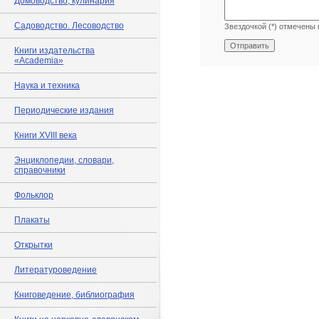
Домоводство, кулинария
Садоводство. Лесоводство
Звездочкой (*) отмечены 
Книги издательства
«Academia»
Наука и техника
Периодические издания
Книги XVIII века
Энциклопедии, словари,
справочники
Фольклор
Плакаты
Открытки
Литературоведение
Книговедение, библиография