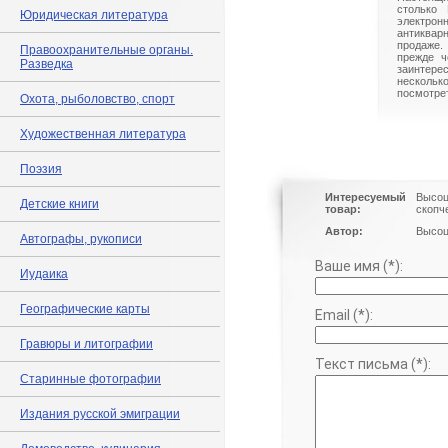
столько 
Юридическая литература
электрон
антиквар
продаже.
Правоохранительные органы.
прежде ч
Разведка
заинте
нескольк
посмотрет
Охота, рыболовство, спорт
Художественная литература
Поэзия
Интересуемый
Высоц
Детские книги
товар:
скопч
Автор:
Высоц
Автографы, рукописи
Ваше имя (*):
Иудаика
Географические карты
Email (*):
Гравюры и литографии
Текст письма (*):
Старинные фотографии
Издания русской эмиграции