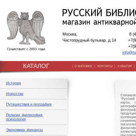
Москва,
8 (
Чистопрудный бульвар, д.14
+7(9
+7(9
info@ru
КАТАЛОГ
|
|
|
О МАГАЗИНЕ
КОНТАКТЫ
СОБЫТИЯ
История
Искусство
Специали
"Русский 
карты, г
Путешествия и география
автогр
фотографи
продукц
Религия, философия,
коллек
психология
сочине
писател
филосо
Экономика, финансы
иллюстри
Настоящи