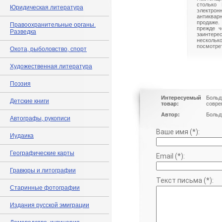
столько 
Юридическая литература
электрон
антиквар
продаже.
Правоохранительные органы.
прежде ч
Разведка
заинте
нескольк
посмотрет
Охота, рыболовство, спорт
Художественная литература
Поэзия
Интересуемый
Больд
Детские книги
товар:
совре
Автор:
Больдт
Автографы, рукописи
Ваше имя (*):
Иудаика
Географические карты
Email (*):
Гравюры и литографии
Текст письма (*):
Старинные фотографии
Издания русской эмиграции