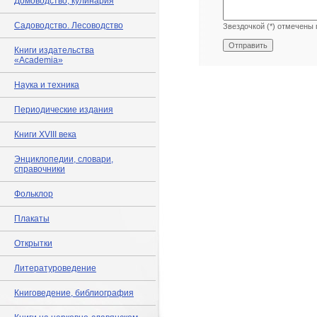
Домоводство, кулинария
Садоводство. Лесоводство
Звездочкой (*) отмечены 
Книги издательства
«Academia»
Наука и техника
Периодические издания
Книги XVIII века
Энциклопедии, словари,
справочники
Фольклор
Плакаты
Открытки
Литературоведение
Книговедение, библиография