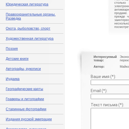
столько 
Юридическая литература
электрон
антиквар
продаже.
Правоохранительные органы.
прежде ч
Разведка
заинте
нескольк
посмотрет
Охота, рыболовство, спорт
Художественная литература
Поэзия
Интересуемый
Эконо
Детские книги
товар:
переи
Автор:
Майко
Автографы, рукописи
Ваше имя (*):
Иудаика
Географические карты
Email (*):
Гравюры и литографии
Текст письма (*):
Старинные фотографии
Издания русской эмиграции