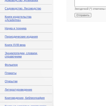
Домоводство, кулинария
Садоводство. Лесоводство
Звездочкой (*) отмечены 
Книги издательства
«Academia»
Наука и техника
Периодические издания
Книги XVIII века
Энциклопедии, словари,
справочники
Фольклор
Плакаты
Открытки
Литературоведение
Книговедение, библиография