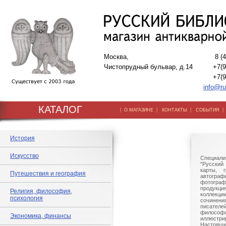
Москва,
8 (
Чистопрудный бульвар, д.14
+7(9
+7(9
info@ru
КАТАЛОГ
|
|
|
О МАГАЗИНЕ
КОНТАКТЫ
СОБЫТИЯ
История
Искусство
Специали
"Русский 
карты, г
Путешествия и география
автогр
фотографи
продукц
Религия, философия,
коллек
психология
сочине
писател
филосо
Экономика, финансы
иллюстри
Настоящи