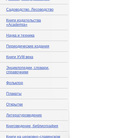
Садоводство. Лесоводство
Книги издательства
«Academia»
Наука и техника
Периодические издания
Книги XVIII века
Энциклопедии, словари,
справочники
Фольклор
Плакаты
Открытки
Литературоведение
Книговедение, библиография
Книги на церковно-славянском