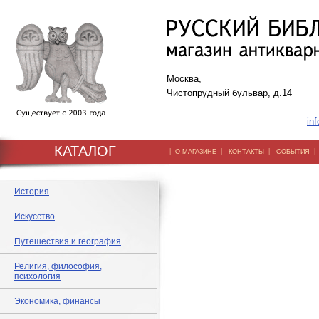
Москва,
Чистопрудный бульвар, д.14
inf
КАТАЛОГ
|
|
|
О МАГАЗИНЕ
КОНТАКТЫ
СОБЫТИЯ
История
Искусство
Путешествия и география
Религия, философия,
психология
Экономика, финансы