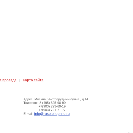
а проезда
Карта сайта
|
Адрес: Москва, Чистопрудный бульв., д.14
Телефон: 8 (495) 625-90-90
+7(903) 723-69-19
+7(903) 721-71-77
info@rusbibliophile.ru
E-mail: