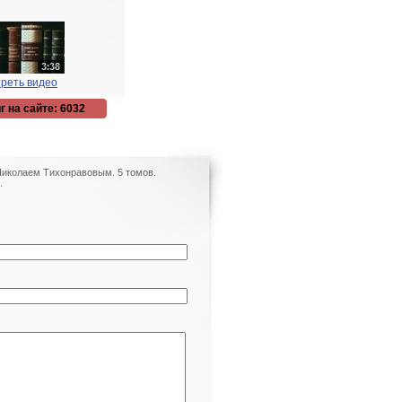
реть видео
г на сайте: 6032
Николаем Тихонравовым. 5 томов.
.