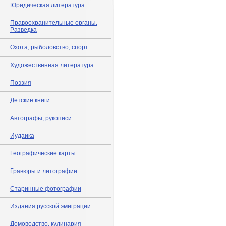
Юридическая литература
Правоохранительные органы.
Разведка
Охота, рыболовство, спорт
Художественная литература
Поэзия
Детские книги
Автографы, рукописи
Иудаика
Географические карты
Гравюры и литографии
Старинные фотографии
Издания русской эмиграции
Домоводство, кулинария