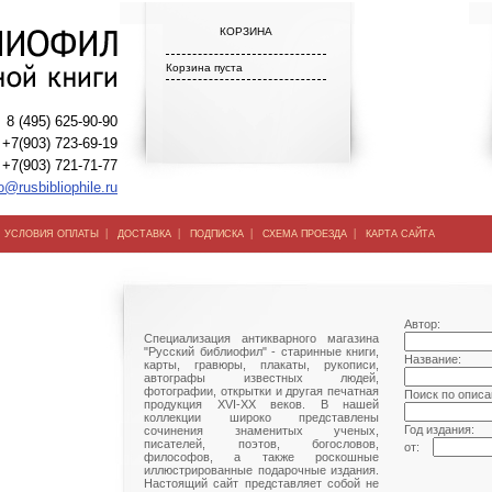
КОРЗИНА
Корзина пуста
8 (495) 625-90-90
+7(903) 723-69-19
+7(903) 721-71-77
o@rusbibliophile.ru
|
|
|
|
|
УСЛОВИЯ ОПЛАТЫ
ДОСТАВКА
ПОДПИСКА
СХЕМА ПРОЕЗДА
КАРТА САЙТА
Автор:
Специализация антикварного магазина
"Русский библиофил" - старинные книги,
Название:
карты, гравюры, плакаты, рукописи,
автографы известных людей,
фотографии, открытки и другая печатная
Поиск по описа
продукция XVI-XX веков. В нашей
коллекции широко представлены
Год издания:
сочинения знаменитых ученых,
писателей, поэтов, богословов,
от:
философов, а также роскошные
иллюстрированные подарочные издания.
Настоящий сайт представляет собой не