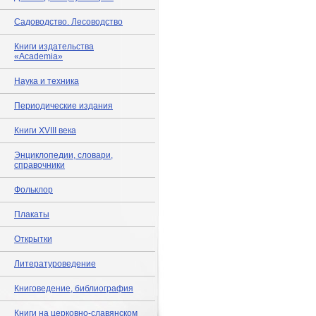
Садоводство. Лесоводство
Книги издательства
«Academia»
Наука и техника
Периодические издания
Книги XVIII века
Энциклопедии, словари,
справочники
Фольклор
Плакаты
Открытки
Литературоведение
Книговедение, библиография
Книги на церковно-славянском