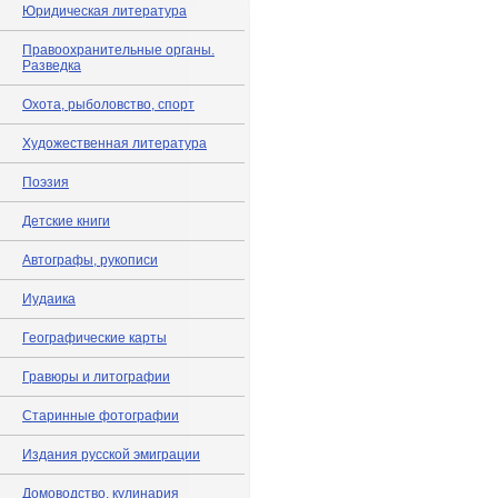
Юридическая литература
Правоохранительные органы.
Разведка
Охота, рыболовство, спорт
Художественная литература
Поэзия
Детские книги
Автографы, рукописи
Иудаика
Географические карты
Гравюры и литографии
Старинные фотографии
Издания русской эмиграции
Домоводство, кулинария