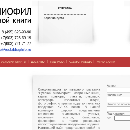
КОРЗИНА
Корзина пуста
8 (495) 625-90-90
+7(903) 723-69-19
+7(903) 721-71-77
o@rusbibliophile.ru
|
|
|
|
|
УСЛОВИЯ ОПЛАТЫ
ДОСТАВКА
ПОДПИСКА
СХЕМА ПРОЕЗДА
КАРТА САЙТА
Автор:
Специализация антикварного магазина
"Русский библиофил" - старинные книги,
Название:
карты, гравюры, плакаты, рукописи,
автографы известных людей,
фотографии, открытки и другая печатная
Поиск по описа
продукция XVI-XX веков. В нашей
коллекции широко представлены
Год издания:
сочинения знаменитых ученых,
писателей, поэтов, богословов,
от:
философов, а также роскошные
иллюстрированные подарочные издания.
Настоящий сайт представляет собой не