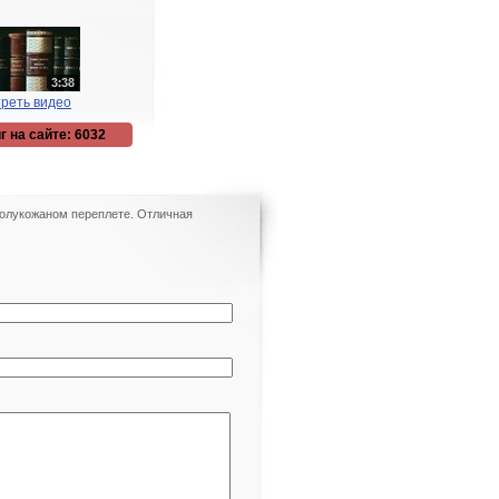
реть видео
г на сайте: 6032
 полукожаном переплете. Отличная