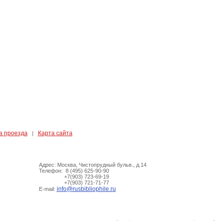
а проезда
Карта сайта
|
Адрес: Москва, Чистопрудный бульв., д.14
Телефон: 8 (495) 625-90-90
+7(903) 723-69-19
+7(903) 721-71-77
info@rusbibliophile.ru
E-mail: