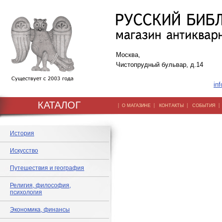
Москва,
Чистопрудный бульвар, д.14
inf
КАТАЛОГ
|
|
|
О МАГАЗИНЕ
КОНТАКТЫ
СОБЫТИЯ
История
Искусство
Путешествия и география
Религия, философия,
психология
Экономика, финансы