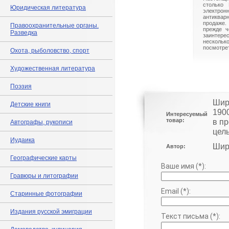
столько 
Юридическая литература
электрон
антиквар
продаже.
Правоохранительные органы.
прежде ч
Разведка
заинте
нескольк
посмотрет
Охота, рыболовство, спорт
Художественная литература
Поэзия
Шир
Детские книги
190
Интересуемый
товар:
в п
Автографы, рукописи
цел
Иудаика
Шир
Автор:
Географические карты
Ваше имя (*):
Гравюры и литографии
Email (*):
Старинные фотографии
Издания русской эмиграции
Текст письма (*):