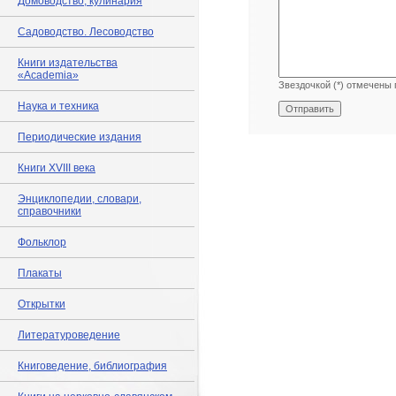
Домоводство, кулинария
Садоводство. Лесоводство
Книги издательства
«Academia»
Звездочкой (*) отмечены 
Наука и техника
Периодические издания
Книги XVIII века
Энциклопедии, словари,
справочники
Фольклор
Плакаты
Открытки
Литературоведение
Книговедение, библиография