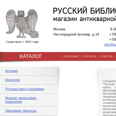
Москва,
8 (
Чистопрудный бульвар, д.14
+7(9
+7(9
info@ru
КАТАЛОГ
|
|
|
О МАГАЗИНЕ
КОНТАКТЫ
СОБЫТИЯ
История
Искусство
Специали
"Русский 
карты, г
Путешествия и география
автогр
фотографи
продукц
Религия, философия,
коллек
психология
сочине
писател
филосо
Экономика, финансы
иллюстри
Настоящи