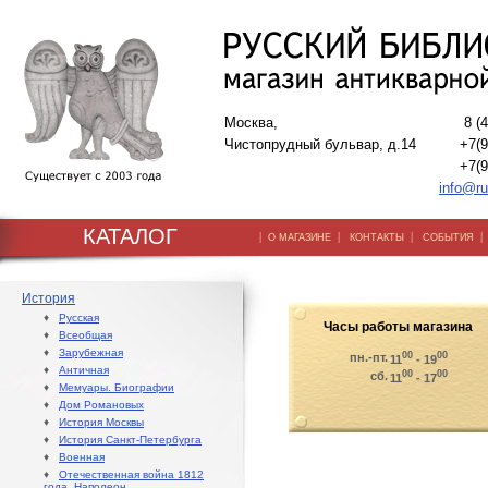
Москва,
8 (
Чистопрудный бульвар, д.14
+7(9
+7(9
info@ru
КАТАЛОГ
|
|
|
О МАГАЗИНЕ
КОНТАКТЫ
СОБЫТИЯ
История
♦
Русская
Часы работы магазина
♦
Всеобщая
♦
Зарубежная
00
00
пн.-пт.
11
- 19
♦
Античная
00
00
сб.
11
- 17
♦
Мемуары. Биографии
♦
Дом Романовых
♦
История Москвы
♦
История Санкт-Петербурга
♦
Военная
♦
Отечественная война 1812
года. Наполеон