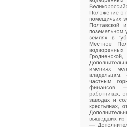
водворенн
Великороссий
Положение о п
помещичьих зе
Полтавской 
поземельном 
землях в гу
Местное Пол
водворенных 
Гродненской
Дополнительны
имениях мел
владельцам.
частным гор
финансов. 
работниках, 
заводах и со
крестьянах, 
Дополнитель
вышедших из к
— Дополнител