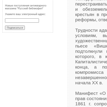
перестраивать
Новые поступления антикварного
и обезземел
магазина "Русский библиофил"
крестьян в пр
Укажите ваш электронный адрес:
реформы, отв
Трудности ада
условиям, в
художествен
пьесе «Виш
подтолкнули
которого, в 
Капиталистиче
конца, а п
компромисса 
незавершенно
начала ХХ в.
Манифест «О 
прав состояни
1861 г. сопр