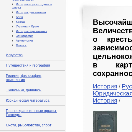
♦
История морского дела и
флота
♦
История дипломатии
♦
Азия
Высочайш
♦
Кавказ
♦
Украина и Крым
Величеств
♦
История образования
♦
Этнография
о крест
♦
Археология
♦
Rossica
зависимо
цельноко
Искусство
в карт
Путешествия и география
сохраннос
Религия, философия,
психология
История
Рус
/
Экономика, финансы
Юридическая
История
/
Юридическая литература
Правоохранительные органы.
Разведка
Охота, рыболовство, спорт