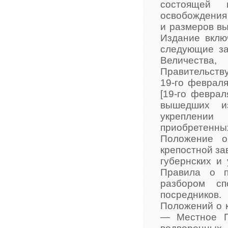
состоящей 
освобождения
и размеров в
Издание вклю
следующие за
Величеств
Правительству
19-го феврал
[19-го февра
вышедших и
укреплении
приобретенны
Положение о
крепостной за
губернских и
Правила о п
разбором сп
посредников
Положений о к
— Местное П