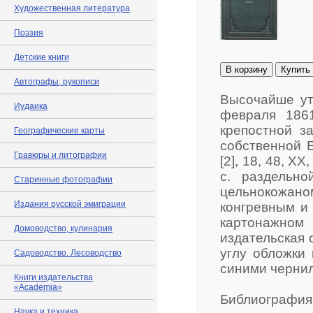
Художественная литература
Поэзия
Детские книги
В корзину
Купить
Автографы, рукописи
Высочайше ут
Иудаика
февраля 186
крепостной за
Географические карты
собственной Е.И
Гравюры и литографии
[2], 18, 48, XX, 
с. раздельн
Старинные фотографии
цельнокожа
Издания русской эмиграции
конгревным и
картонажно
Домоводство, кулинария
издательская 
углу обложки 
Садоводство. Лесоводство
синими чернил
Книги издательства
«Academia»
Библиография:
Наука и техника