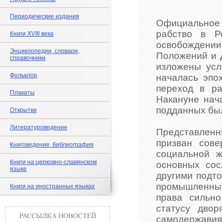
Периодические издания
Официальное
рабство в Р
Книги XVIII века
освобождении 
Энциклопедии, словари,
Положений и 
справочники
изложены усл
Фольклор
началась эпо
переход в ра
Плакаты
Накануне нач
подданных бы
Открытки
Литературоведение
Представленны
призван сове
Книговедение, библиография
социальной ж
Книги на церковно-славянском
основных сос
языке
другими подто
промышленны
Книги на иностранных языках
права сильн
статусу двор
самодержав