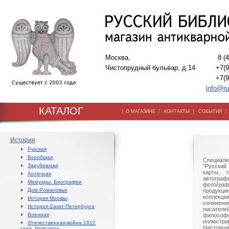
Москва,
8 (
Чистопрудный бульвар, д.14
+7(9
+7(9
info@ru
КАТАЛОГ
|
|
|
О МАГАЗИНЕ
КОНТАКТЫ
СОБЫТИЯ
История
♦
Русская
♦
Всеобщая
Специали
♦
Зарубежная
"Русский 
карты, г
♦
Античная
автогр
♦
Мемуары. Биографии
фотографи
♦
Дом Романовых
продукц
коллек
♦
История Москвы
сочине
♦
История Санкт-Петербурга
писател
♦
Военная
филосо
иллюстри
♦
Отечественная война 1812
Настоящи
года. Наполеон