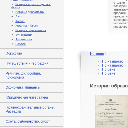
столько 
♦
История морского дела и
электрон
флота
антиквар
♦
История дипломатии
продаже.
прежде ч
♦
Азия
заинте
♦
Кавказ
нескольк
♦
Украина и Крым
посмотрет
♦
История образования
♦
Этнография
♦
Археология
♦
Rossica
Искусство
История
/
По названию ↑
Путешествия и география
По названию ↓
По цене ↑
Религия, философия,
По цене ↓
психология
История образ
Экономика, финансы
Юридическая литература
Правоохранительные органы.
Разведка
Охота, рыболовство, спорт