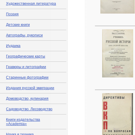
Художественная литература
Поэзия
Детские книги
Автографы, рукописи
Иудаика
Географические карты
Гравюры и литографии
Старинные фотографии
Издания русской эмиграции
Домоводство, кулинария
Садоводство. Лесоводство
Книги издательства
«Academia»
Наука и техника