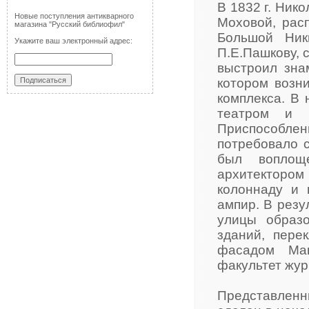
В 1832 г. Ник
Новые поступления антикварного
Моховой, рас
магазина "Русский библиофил"
Большой Ник
Укажите ваш электронный адрес:
П.Е.Пашкову, 
выстроил зна
котором возн
комплекса. В 
театром и 
Приспособл
потребовало 
был воплоще
архитектором
колоннаду и 
ампир. В резу
улицы образо
зданий, пере
фасадом Ма
факультет жур
Представленн