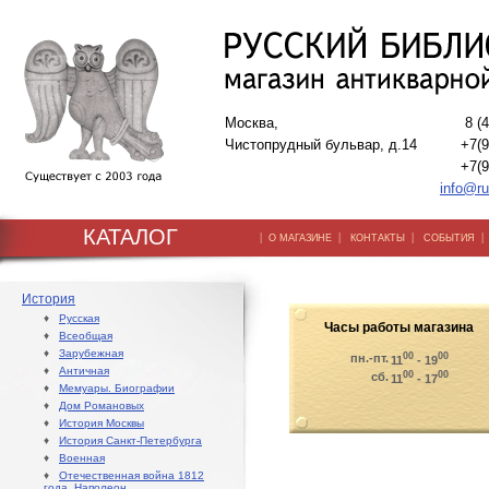
Москва,
8 (
Чистопрудный бульвар, д.14
+7(9
+7(9
info@ru
КАТАЛОГ
|
|
|
О МАГАЗИНЕ
КОНТАКТЫ
СОБЫТИЯ
История
♦
Русская
Часы работы магазина
♦
Всеобщая
♦
Зарубежная
00
00
пн.-пт.
11
- 19
♦
Античная
00
00
сб.
11
- 17
♦
Мемуары. Биографии
♦
Дом Романовых
♦
История Москвы
♦
История Санкт-Петербурга
♦
Военная
♦
Отечественная война 1812
года. Наполеон