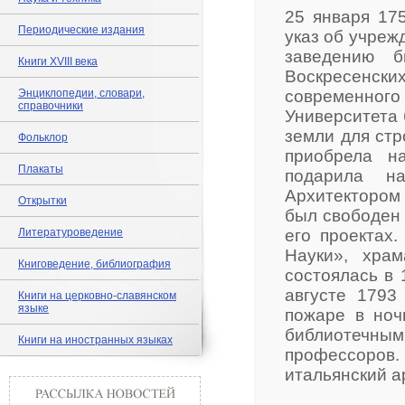
25 января 17
Периодические издания
указ об учреж
заведению б
Книги XVIII века
Воскресенс
Энциклопедии, словари,
современного
справочники
Университета 
земли для стр
Фольклор
приобрела н
Плакаты
подарила н
Архитектором 
Открытки
был свободен 
Литературоведение
его проектах
Науки», хра
Книговедение, библиография
состоялась в 
августе 1793
Книги на церковно-славянском
языке
пожаре в ноч
библиотечны
Книги на иностранных языках
профессоров
итальянский а