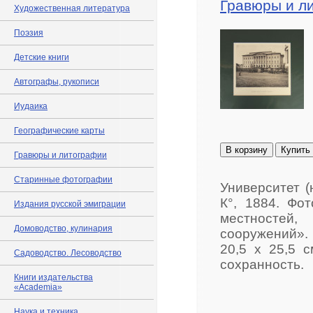
Гравюры и л
Художественная литература
Поэзия
Детские книги
Автографы, рукописи
Иудаика
Географические карты
В корзину
Купить
Гравюры и литографии
Старинные фотографии
Университет (
К°, 1884. Фо
Издания русской эмиграции
местностей,
Домоводство, кулинария
сооружений».
20,5 х 25,5 с
Садоводство. Лесоводство
сохранность.
Книги издательства
«Academia»
Наука и техника