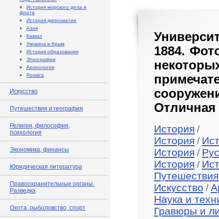
♦
История морского дела и
флота
♦
История дипломатии
♦
Азия
Университ
♦
Кавказ
♦
Украина и Крым
1884. Фот
♦
История образования
♦
Этнография
некото
♦
Археология
♦
Rossica
примеч
сооруже
Искусство
Отличная 
Путешествия и география
Религия, философия,
История
/
психология
История
Ист
/
Экономика, финансы
История
Рус
/
История
Ис
/
Юридическая литература
Путешествия
Правоохранительные органы.
Искусство
А
/
Разведка
Наука и техн
Охота, рыболовство, спорт
Гравюры и л