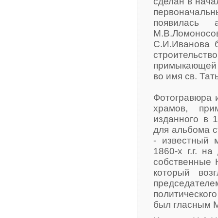
сделан в нача
первоначаль
появилась 
М.В.Ломонос
С.И.Иванова 
строительство
примыкающей 
во имя св. Тат
Фотогравюра 
храмов, при
изданного в 
для альбома с
- известный 
1860-x г.г. н
собственные 
который воз
председателе
политического
был гласным М