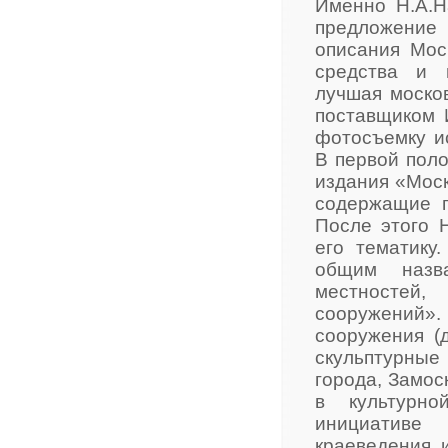
Именно Н.А.Н
предложение 
описания Мос
средства и 
лучшая моско
поставщиком 
фотосъемку и
В первой поло
издания «Моск
содержащие г
После этого 
его тематик
общим назв
местностей,
сооружений».
сооружения (д
скульптурные
города, Замос
в культурн
инициативе
краеведения, 