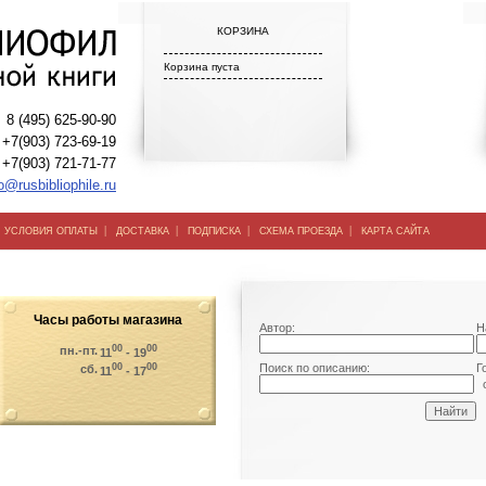
КОРЗИНА
Корзина пуста
8 (495) 625-90-90
+7(903) 723-69-19
+7(903) 721-71-77
o@rusbibliophile.ru
|
|
|
|
|
УСЛОВИЯ ОПЛАТЫ
ДОСТАВКА
ПОДПИСКА
СХЕМА ПРОЕЗДА
КАРТА САЙТА
Часы работы магазина
Автор:
Н
00
00
пн.-пт.
11
- 19
00
00
Поиск по описанию:
Г
сб.
11
- 17
о