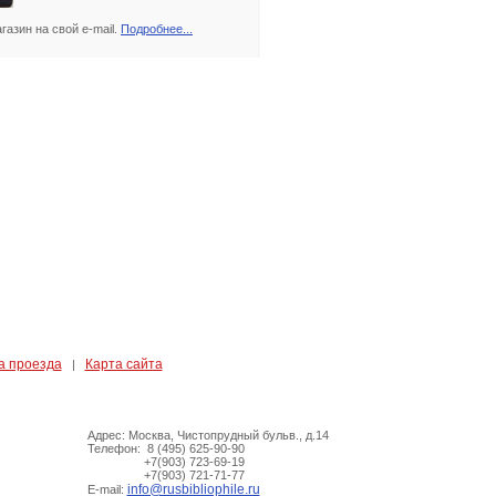
азин на свой e-mail.
Подробнее...
а проезда
Карта сайта
|
Адрес: Москва, Чистопрудный бульв., д.14
Телефон: 8 (495) 625-90-90
+7(903) 723-69-19
+7(903) 721-71-77
info@rusbibliophile.ru
E-mail: