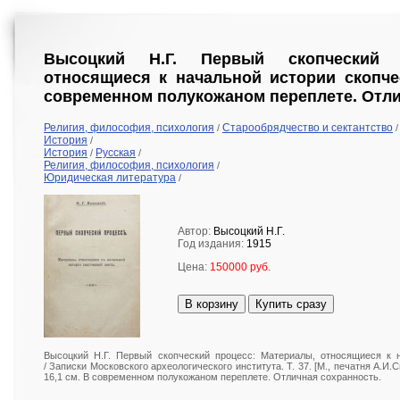
Высоцкий Н.Г. Первый скопческий 
относящиеся к начальной истории скопчес
современном полукожаном переплете. Отли
Религия, философия, психология
Старообрядчество и сектантство
/
/
История
/
История
Русская
/
/
Религия, философия, психология
/
Юридическая литература
/
Автор:
Высоцкий Н.Г.
Год издания:
1915
Цена:
150000 руб.
В корзину
Купить сразу
Высоцкий Н.Г. Первый скопческий процесс: Материалы, относящиеся к н
/ Записки Московского археологического института. Т. 37. [М., печатня А.И.Сне
16,1 см. В современном полукожаном переплете. Отличная сохранность.