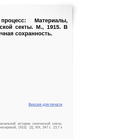
процесс: Материалы,
кой секты. М., 1915. В
чная сохранность.
Версия для печати
ачальной истории скопческой секты.
гиревой, 1915]. [2], XIX, 347 c. 23,7 x