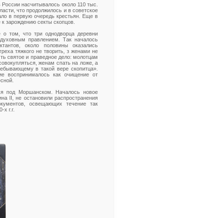
 России насчитывалось около 110 тыс.
ласти, что продолжилось и в советское
ало в первую очередь крестьян. Еще в
е к зарождению секты скопцов.
 о том, что три однодворца деревни
 духовным правлением. Так началось
тантов, около половины оказались
греха тяжкого не творить, з женами не
сть святое и праведное дело: молотцам
совокупляться, женам спать на ложе, а
ребывающему в такой вере скопитца».
ие воспринималось как очищение от
есной.
хся под Моршанском. Началось новое
на II, не остановили распространения
окументов, освещающих течение так
х г.г.