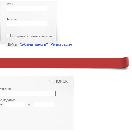
Логин
Пароль
Сохранить логин и пароль
Забыли пароль?
Регистрация
|
азвание:
од издания:
т:
до: