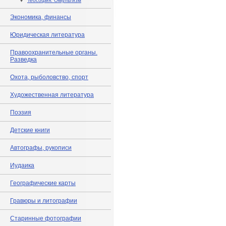
♦
Теософия. Оккультизм
Экономика, финансы
Юридическая литература
Правоохранительные органы.
Разведка
Охота, рыболовство, спорт
Художественная литература
Поэзия
Детские книги
Автографы, рукописи
Иудаика
Географические карты
Гравюры и литографии
Старинные фотографии