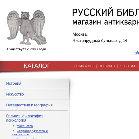
Москва,
Чистопрудный бульвар, д.14
inf
КАТАЛОГ
|
|
|
О МАГАЗИНЕ
КОНТАКТЫ
СОБЫТИЯ
История
Искусство
Путешествия и география
Религия, философия,
психология
♦
Масонство
♦
Старообрядчество и
сектантство