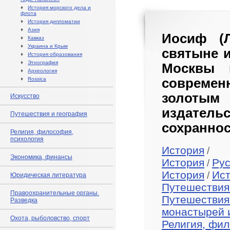
♦
История морского дела и
флота
♦
История дипломатии
♦
Азия
Иосиф (Л
♦
Кавказ
♦
Украина и Крым
святыне 
♦
История образования
♦
Этнография
Москвы 
♦
Археология
♦
Rossica
совреме
золотым 
Искусство
издател
Путешествия и география
сохраннос
Религия, философия,
психология
История
/
Экономика, финансы
История
Рус
/
История
Ис
/
Юридическая литература
Путешествия
Правоохранительные органы.
Путешествия
Разведка
монастырей 
Охота, рыболовство, спорт
Религия, фил