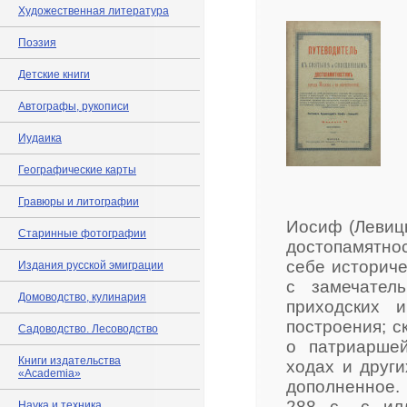
Художественная литература
Поэзия
Детские книги
Автографы, рукописи
Иудаика
Географические карты
Гравюры и литографии
Иосиф (Левицк
Старинные фотографии
достопамятнос
себе историч
Издания русской эмиграции
с замечател
Домоводство, кулинария
приходских 
построения; с
Садоводство. Лесоводство
о патриаршей
Книги издательства
ходах и други
«Academia»
дополненное. 
288 c., с и
Наука и техника