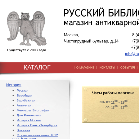
Москва,
8 (
Чистопрудный бульвар, д.14
+7(9
+7(9
info@ru
КАТАЛОГ
|
|
|
О МАГАЗИНЕ
КОНТАКТЫ
СОБЫТИЯ
История
♦
Русская
Часы работы магазина
♦
Всеобщая
♦
Зарубежная
00
00
пн.-пт.
11
- 19
♦
Античная
00
00
сб.
11
- 17
♦
Мемуары. Биографии
♦
Дом Романовых
♦
История Москвы
♦
История Санкт-Петербурга
♦
Военная
♦
Отечественная война 1812
года. Наполеон