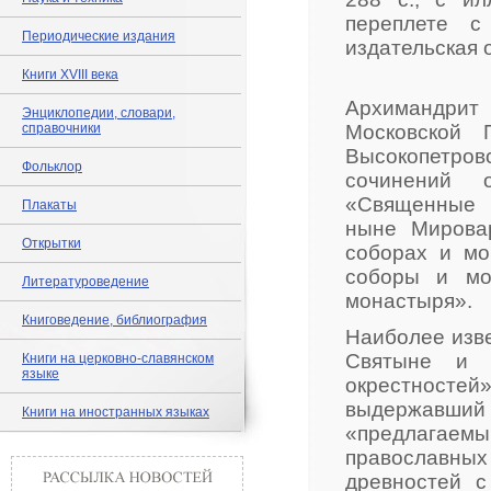
переплете с
Периодические издания
издательская 
Книги XVIII века
Архимандрит
Энциклопедии, словари,
справочники
Московской 
Высокопетров
Фольклор
сочинений 
«Священные 
Плакаты
ныне Мировар
Открытки
соборах и мо
соборы и мо
Литературоведение
монастыря».
Книговедение, библиография
Наиболее изв
Святыне и 
Книги на церковно-славянском
языке
окрестносте
выдержавший
Книги на иностранных языках
«предлагае
православных 
древностей 