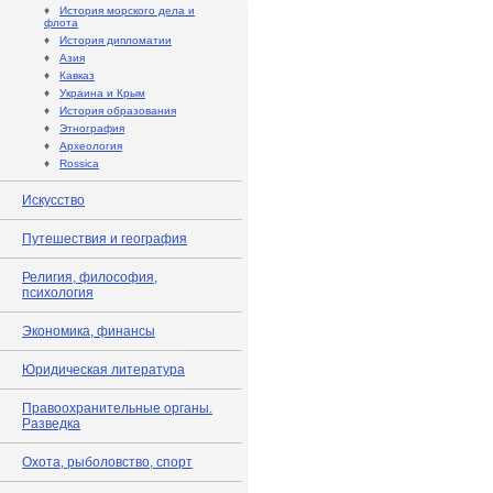
♦
История морского дела и
флота
♦
История дипломатии
♦
Азия
♦
Кавказ
♦
Украина и Крым
♦
История образования
♦
Этнография
♦
Археология
♦
Rossica
Искусство
Путешествия и география
Религия, философия,
психология
Экономика, финансы
Юридическая литература
Правоохранительные органы.
Разведка
Охота, рыболовство, спорт