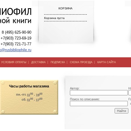
КОРЗИНА
Корзина пуста
8 (495) 625-90-90
+7(903) 723-69-19
+7(903) 721-71-77
o@rusbibliophile.ru
|
|
|
|
|
УСЛОВИЯ ОПЛАТЫ
ДОСТАВКА
ПОДПИСКА
СХЕМА ПРОЕЗДА
КАРТА САЙТА
Часы работы магазина
Автор:
Н
00
00
пн.-пт.
11
- 19
00
00
Поиск по описанию:
Г
сб.
11
- 17
о