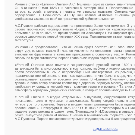
Роман в стихах «Евгений Онегин» А.С.Пушкина - одно из самых значительн
Он был начат 9 мая 1823 г. и закончен 5 октября 1831 г. Повествование
автора, который, впрочем, в первых же строфах называет Онегина «д
определению В.Г.Белинского, А.С.Пушкин назвал «Евгения Онегина» 
изображена «жизнь во всей ее прозаической действительности».
А.С.Пушкин работал над романом на протяжении более чем семи лет. Эту р
своего творческого наследия только «Бориса Годунова» он характеризов
события с 1819 по 1825 г.г., время правления Александра I. На широком фон
русское дворянство первой четверти XIX века. Произведение стало первы
литературы.
Изначально предполагалось, что «Онегин» будет состоять из 9 глав. Впо
структуру, оставив только 8 глав: он исключил из основного текста произ
включив ее фрагменты в качестве приложения к основному тексту. Рома
главам по мере готовности, первая глава была издана отдельно в феврале 18
«Евгений Онегин» стал поистине энциклопедией русской жизни 1820-х г
детализация быта, многосюжетность композиции, глубина описания характер
эпохи разработаны в нем с непревзойденным мастерством. Из романа, к
практически все об эпохе: о том, как одевались, и что было в моде, что
разговаривали, какими интересами они жили. В «Евгении Онегине» отраз
довольно ясно автор показал крепостную деревню, барскую Москву, светск
изобразил ту среду, в которой живут главные герои его романа - Татьяна 
атмосферу городских дворянских салонов, в которых прошла молодость Оне
«Евгений Онегин» выходил отдельными выпусками, содержащими кажд
печатались также в журналах и альманахах. Выход каждой главы стан
литературе того времени. Первая и вторая главы произведения были издан
просвещения С.-Петербурга в 1825-1827 г.г. В 1833 г. в типографии А.Ф.С
издание всего романа в одном томе. Типография И.И.Глазунова в январе 1
речке, выпустила роман «Евгений Онегин» в миниатюрном формате - это 
А.С.Пушкина. Первое посмертное отдельное издание романа было предприня
задать вопрос