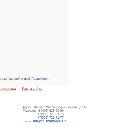
азин на свой e-mail.
Подробнее...
а проезда
Карта сайта
|
Адрес: Москва, Чистопрудный бульв., д.14
Телефон: 8 (495) 625-90-90
+7(903) 723-69-19
+7(903) 721-71-77
info@rusbibliophile.ru
E-mail: