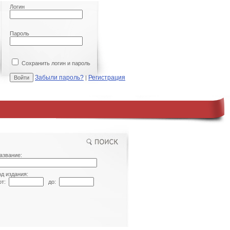
Логин
Пароль
Сохранить логин и пароль
Забыли пароль?
Регистрация
|
азвание:
од издания:
т:
до: