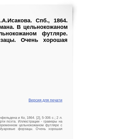
А.Исакова. Спб., 1864.
мана. В цельнокожаном
льнокожаном футляре.
рзацы. Очень хорошая
Версия для печати
льдена и Ко, 1864. [2], 5-306 с.; 2 л.
ерти поэта. Иллюстрации - гравюры на
овременном цельнокожаном футляре с
 Муаровые форзацы. Очень хорошая