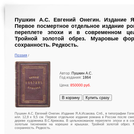
Пушкин А.С. Евгений Онегин. Издание Я.
Первое посмертное отдельное издание ро
переплете эпохи и в современном це
Тройной золотой обрез. Муаровые фо
сохранность. Редкость.
Поэзия
/
Автор:
Пушкин А.С.
Год издания:
1864
Цена:
850000 руб.
В корзину
Купить сразу
Пушкин А.С. Евгений Онегин. Издание Я.А.Исакова. Спб., в типографии Гогенфе
илл. 12,8 х 9,5 см. Первое отдельное издание романа в России после см
дереве художника В.С.Крюкова. В цельнокожаном переплете эпохи и в с
золотым тиснением на корешке и крышках. Тройной золотой обрез.
сохранность. Редкость.