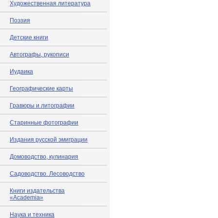
Художественная литература
Поэзия
Детские книги
Автографы, рукописи
Иудаика
Географические карты
Гравюры и литографии
Старинные фотографии
Издания русской эмиграции
Домоводство, кулинария
Садоводство. Лесоводство
Книги издательства
«Academia»
Наука и техника