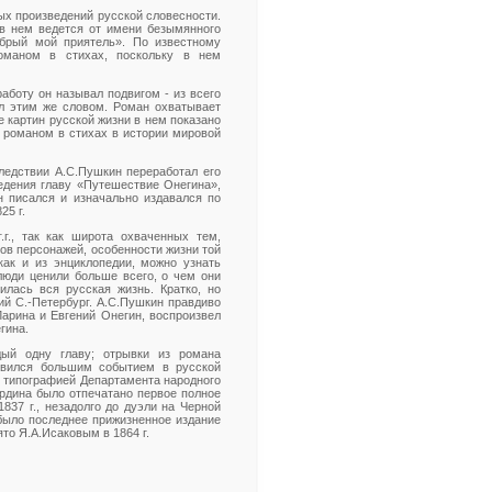
ых произведений русской словесности.
 в нем ведется от имени безымянного
обрый мой приятель». По известному
романом в стихах, поскольку в нем
аботу он называл подвигом - из всего
ал этим же словом. Роман охватывает
е картин русской жизни в нем показано
м романом в стихах в истории мировой
следствии А.С.Пушкин переработал его
ведения главу «Путешествие Онегина»,
н писался и изначально издавался по
25 г.
.г., так как широта охваченных тем,
ов персонажей, особенности жизни той
ак и из энциклопедии, можно узнать
 люди ценили больше всего, о чем они
илась вся русская жизнь. Кратко, но
ий С.-Петербург. А.С.Пушкин правдиво
Ларина и Евгений Онегин, воспроизвел
гина.
ый одну главу; отрывки из романа
овился большим событием в русской
ы типографией Департамента народного
мирдина было отпечатано первое полное
837 г., незадолго до дуэли на Черной
было последнее прижизненное издание
то Я.А.Исаковым в 1864 г.