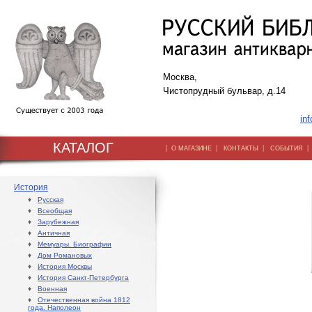
Москва,
Чистопрудный бульвар, д.14
inf
КАТАЛОГ
|
|
|
О МАГАЗИНЕ
КОНТАКТЫ
СОБЫТИЯ
История
♦
Русская
♦
Всеобщая
♦
Зарубежная
♦
Античная
♦
Мемуары. Биографии
♦
Дом Романовых
♦
История Москвы
♦
История Санкт-Петербурга
♦
Военная
♦
Отечественная война 1812
года. Наполеон