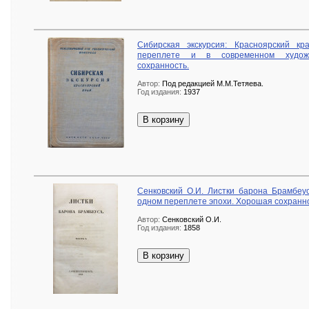
Сибирская экскурсия: Красноярский кра
переплете и в современном художе
сохранность.
Автор:
Под редакцией М.М.Тетяева.
Год издания:
1937
В корзину
Сенковский О.И. Листки барона Брамбеуса
одном переплете эпохи. Хорошая сохранно
Автор:
Сенковский О.И.
Год издания:
1858
В корзину