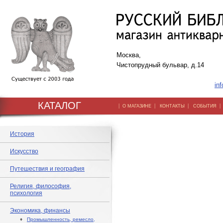
Москва,
Чистопрудный бульвар, д.14
inf
КАТАЛОГ
|
|
|
О МАГАЗИНЕ
КОНТАКТЫ
СОБЫТИЯ
История
Искусство
Путешествия и география
Религия, философия,
психология
Экономика, финансы
♦
Промышленность, ремесло,