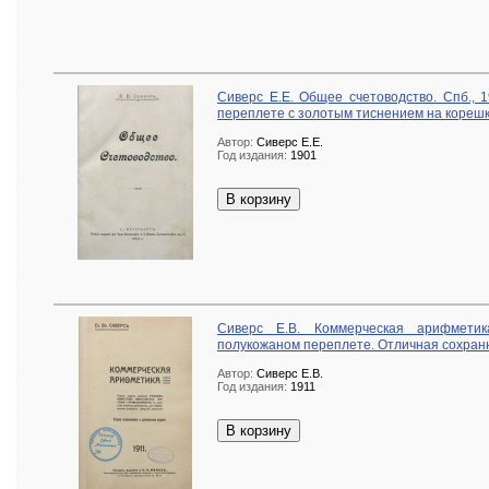
Сиверс Е.Е. Общее счетоводство. Спб., 
переплете с золотым тиснением на корешк
Автор:
Сиверс Е.Е.
Год издания:
1901
В корзину
Сиверс Е.В. Коммерческая арифметик
полукожаном переплете. Отличная сохран
Автор:
Сиверс Е.В.
Год издания:
1911
В корзину