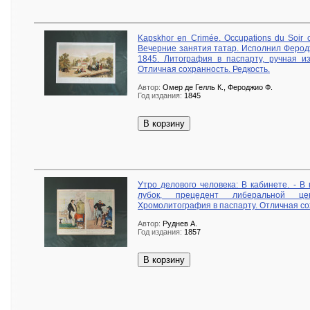
Kapskhor en Crimée. Occupations du Soir c
Вечерние занятия татар. Исполнил Ферод
1845. Литография в паспарту, ручная из
Отличная сохранность. Редкость.
Автор:
Омер де Гелль К., Фероджио Ф.
Год издания:
1845
В корзину
Утро делового человека: В кабинете. - В
лубок, прецедент либеральной ценз
Хромолитография в паспарту. Отличная сох
Автор:
Руднев А.
Год издания:
1857
В корзину