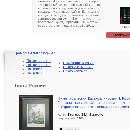
столько Интернет-магазин, а, скорее,
электронный иллюстрированный каталог
антикварных книг, имеющихся у нас в
продаже. На нашем сайте Вы можете,
прежде чем сделать покупку, отложить
заинтересовавшую Вас книгу на
несколько дней, приехать в магазин,
посмотреть ее и сделать свой выбор.
смот
Всего кни
Гравюры и литографии
/
По названию ↑
Показывать по 20
По названию ↓
Показывать по 40
По цене ↑
Показывать по 60
По цене ↓
Типы России
Пикет Уральских Казаков. Рисовал Е.Корн
Гравюра (акватинта) в современном 
раскраска акварелью. Очень хорошая сохр
Автор:
Корнеев Е.М., Вагнер К.
Год издания:
1812
В корзину