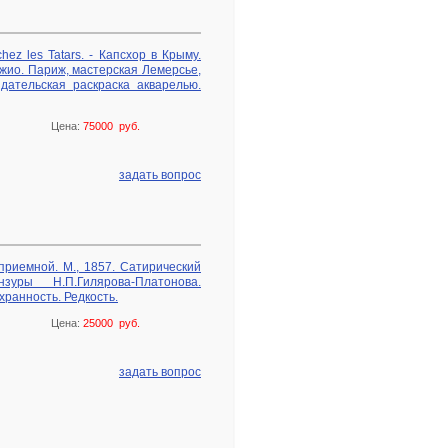
hez les Tatars. - Капсхор в Крыму.
жио. Париж, мастерская Лемерсье,
дательская раскраска акварелью.
Цена:
75000 руб.
задать вопрос
 приемной. М., 1857. Сатирический
уры Н.П.Гилярова-Платонова.
ранность. Редкость.
Цена:
25000 руб.
задать вопрос