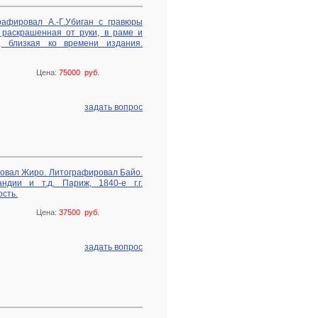
рафировал А.-Г.Убиган с гравюры
 раскрашенная от руки, в раме и
а, близкая ко времени издания.
Цена:
75000 руб.
задать вопрос
исовал Жиро. Литографировал Байо.
ндии и т.д. Париж, 1840-е г.г.
ость.
Цена:
37500 руб.
задать вопрос