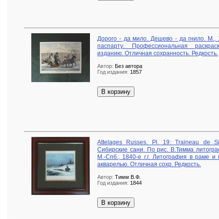
Дорого - да мило. Дешево - да гнило. М.
паспарту. Профессиональная раскрас
изданию. Отличная сохранность. Редкость.
Автор:
Без автора
Год издания:
1857
В корзину
Attelages Russes. Pl. 19: Traineau de S
Сибирские сани. По рис. В.Тимма литогр
М.-Спб., 1840-е г.г. Литография в раме и
акварелью. Отличная сохр. Редкость.
Автор:
Тимм В.Ф.
Год издания:
1844
В корзину