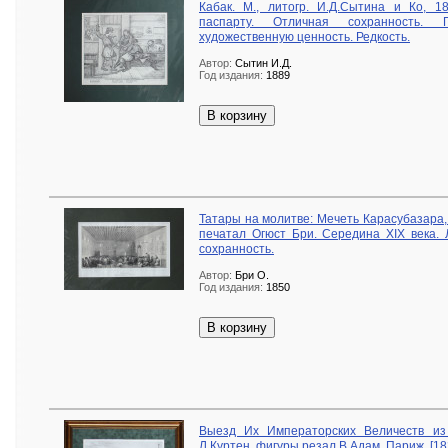
Кабак. М., литогр. И.Д.Сытина и Ко, 1
паспарту. Отличная сохранность. 
художественную ценность. Редкость.
Автор:
Сытин И.Д.
Год издания:
1889
В корзину
Татары на молитве: Мечеть Карасубазара,
печатал Огюст Бри. Середина XIX века. 
сохранность.
Автор:
Бри О.
Год издания:
1850
В корзину
Выезд Их Императорских Величеств из
Л.Куртен, фигуры резал В.Адам. Париж, [18