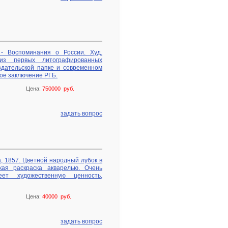
 - Воспоминания о России. Худ.
из первых литографированных
здательской папке и современном
ное заключение РГБ.
Цена:
750000 руб.
задать вопрос
, 1857. Цветной народный лубок в
кая раскраска акварелью. Очень
еет художественную ценность,
Цена:
40000 руб.
задать вопрос