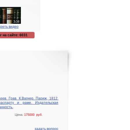
реть видео
г на сайте: 6031
еев. Грав. К.Вагнер. Париж, 1812.
паспарту и раме. Издательская
анность.
Цена:
175000 руб.
задать вопрос