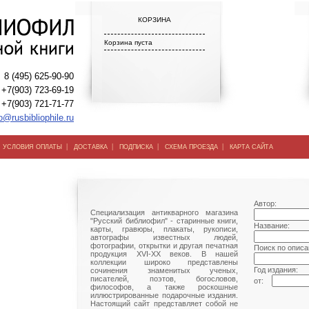
КОРЗИНА
Корзина пуста
8 (495) 625-90-90
+7(903) 723-69-19
+7(903) 721-71-77
o@rusbibliophile.ru
|
|
|
|
|
УСЛОВИЯ ОПЛАТЫ
ДОСТАВКА
ПОДПИСКА
СХЕМА ПРОЕЗДА
КАРТА САЙТА
Автор:
Специализация антикварного магазина
"Русский библиофил" - старинные книги,
Название:
карты, гравюры, плакаты, рукописи,
автографы известных людей,
фотографии, открытки и другая печатная
Поиск по описа
продукция XVI-XX веков. В нашей
коллекции широко представлены
Год издания:
сочинения знаменитых ученых,
писателей, поэтов, богословов,
от:
философов, а также роскошные
иллюстрированные подарочные издания.
Настоящий сайт представляет собой не