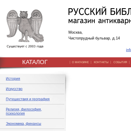
Москва,
Чистопрудный бульвар, д.14
inf
КАТАЛОГ
|
|
|
О МАГАЗИНЕ
КОНТАКТЫ
СОБЫТИЯ
История
Искусство
Путешествия и география
Религия, философия,
психология
Экономика, финансы