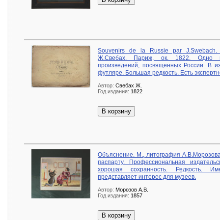
Souvenirs de la Russie par J.Swebach.
Ж.Свебах. Париж, ок. 1822. Одно 
произведений, посвященных России. В и
футляре. Большая редкость. Есть эксперт
Автор:
Свебах Ж.
Год издания:
1822
В корзину
Объяснение. М., литография А.В.Морозова
паспарту. Профессиональная издательс
хорошая сохранность. Редкость. Им
представляет интерес для музеев.
Автор:
Морозов А.В.
Год издания:
1857
В корзину