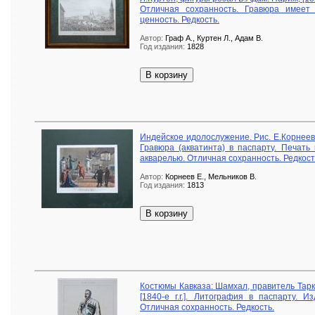
Отличная сохранность. Гравюра имеет
ценность. Редкость.
Автор:
Граф А., Куртен Л., Адам В.
Год издания:
1828
В корзину
Индейское идолослужение. Рис. Е.Корнеев.
Гравюра (акватинта) в паспарту. Печать 
акварелью. Отличная сохранность. Редкост
Автор:
Корнеев Е., Мельников В.
Год издания:
1813
В корзину
Костюмы Кавказа: Шамхал, правитель Тарки
[1840-е г.г.]. Литография в паспарту. И
Отличная сохранность. Редкость.