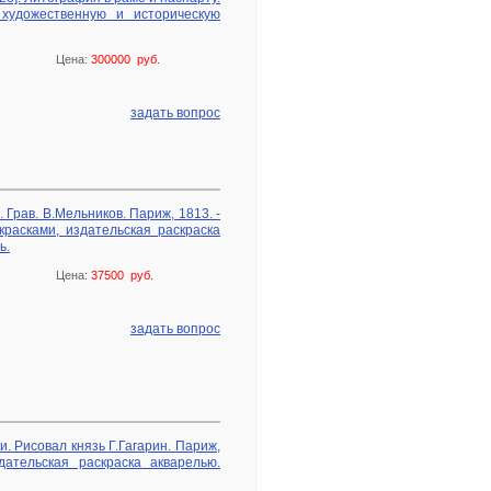
 художественную и историческую
Цена:
300000 руб.
задать вопрос
 Грав. В.Мельников. Париж, 1813. -
красками, издательская раскраска
ь.
Цена:
37500 руб.
задать вопрос
. Рисовал князь Г.Гагарин. Париж,
здательская раскраска акварелью.