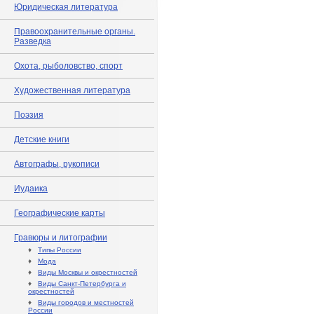
Юридическая литература
Правоохранительные органы.
Разведка
Охота, рыболовство, спорт
Художественная литература
Поэзия
Детские книги
Автографы, рукописи
Иудаика
Географические карты
Гравюры и литографии
♦
Типы России
♦
Мода
♦
Виды Москвы и окрестностей
♦
Виды Санкт-Петербурга и
окрестностей
♦
Виды городов и местностей
России