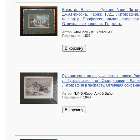
Bains de Russes. - Русские бани. Литог
Дж.Аткинсона. Париж, 1821. Литография,
паспарту. Профессиональная раскраск
Отличная сохранность. Редкость.
Автор:
Аткинсон Дж., Убиган А.Г.
Год издания:
1821
В корзину
Русские сани на льду Финского залива. Р
/ Путешествия по Скандинавии, Лапла
Литография в паспарту. Отличная сохранн
Автор:
П.Ф.Э.Жиро, А.Ж.Б.Байо
Год издания:
1840
В корзину