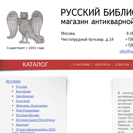
Москва,
8 (
Чистопрудный бульвар, д.14
+7(9
+7(9
info@ru
КАТАЛОГ
|
|
|
О МАГАЗИНЕ
КОНТАКТЫ
СОБЫТИЯ
История
♦
Русская
♦
Всеобщая
В катего
♦
Зарубежная
антиква
разделен
♦
Античная
античная 
♦
Мемуары. Биографии
история,
♦
Дом Романовых
история,
биографи
♦
История Москвы
Санкт-Пе
♦
История Санкт-Петербурга
дорог, ис
♦
Военная
Кавказа,
языках, 
♦
Отечественная война 1812
есть 
года. Наполеон