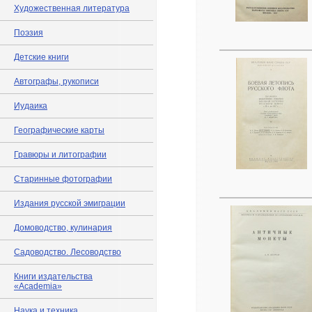
Художественная литература
Поэзия
Детские книги
Автографы, рукописи
Иудаика
Географические карты
Гравюры и литографии
Старинные фотографии
Издания русской эмиграции
Домоводство, кулинария
Садоводство. Лесоводство
Книги издательства
«Academia»
Наука и техника