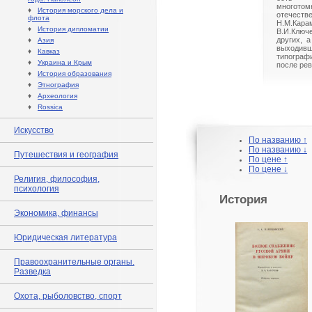
многото
♦
История морского дела и
отечест
флота
Н.М.Ка
♦
История дипломатии
В.И.Ключе
других, 
♦
Азия
выходи
♦
Кавказ
типогра
♦
Украина и Крым
после ре
♦
История образования
♦
Этнография
♦
Археология
♦
Rossica
Искусство
По названию ↑
По названию ↓
Путешествия и география
По цене ↑
По цене ↓
Религия, философия,
психология
История
Экономика, финансы
Юридическая литература
Правоохранительные органы.
Разведка
Охота, рыболовство, спорт