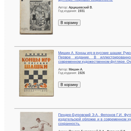
Автор:
Арцишевский В.
Год издания:
1931
В корзину
Мишин А. Концы игр в русские шашки: Руко
Первое издание. В иллюстрированн
современном художественном футляре. Оч
Автор:
Мишин А.
Год издания:
1926
В корзину
Пендер-Бугровский Э.А., Фепонов Г.И. Фут
издательской обложке и в современном х
сохранность.