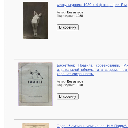
Физкультурники 1930-х. 4 фотографии. Б.м.,
Автор:
Без автора
Год издания:
1938
В корзину
Баскетбол: Правила соревнований. М.
издательской обложке и в современном
хорошая сохранность.
Автор:
Без автора
Год издания:
1948
В корзину
Эдер. Чемпион чемпионов И.М.Поддубн