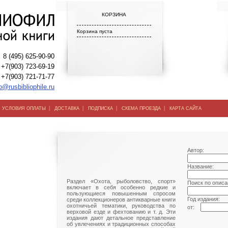
КОРЗИНА
Корзина пуста
8 (495) 625-90-90
+7(903) 723-69-19
+7(903) 721-71-77
o@rusbibliophile.ru
|
|
|
|
|
УСЛОВИЯ ОПЛАТЫ
ДОСТАВКА
ПОДПИСКА
СХЕМА ПРОЕЗДА
КАРТА САЙТА
Автор:
Название:
Раздел «Охота, рыболовство, спорт»
Поиск по описа
включает в себя особенно редкие и
пользующиеся повышенным спросом
Год издания:
среди коллекционеров антикварные книги
охотничьей тематики, руководства по
от:
верховой езде и фехтованию и т. д. Эти
издания дают детальное представление
об увлечениях и традиционных способах