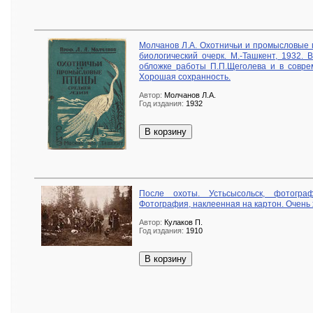
Молчанов Л.А. Охотничьи и промысловые
биологический очерк. М.-Ташкент, 1932.
обложке работы П.П.Щеголева и в совре
Хорошая сохранность.
Автор:
Молчанов Л.А.
Год издания:
1932
В корзину
После охоты. Устьсысольск, фотогра
Фотография, наклеенная на картон. Очень
Автор:
Кулаков П.
Год издания:
1910
В корзину