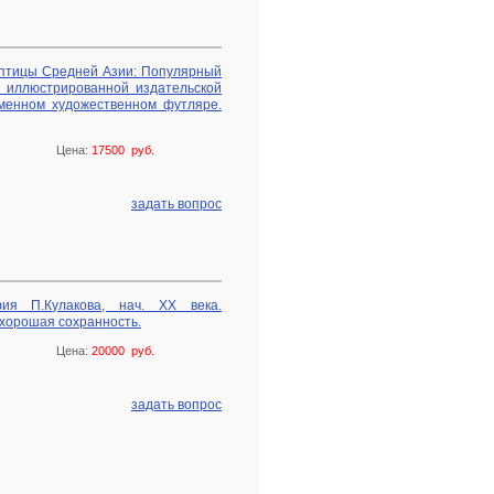
 птицы Средней Азии: Популярный
 В иллюстрированной издательской
менном художественном футляре.
Цена:
17500 руб.
задать вопрос
фия П.Кулакова, нач. ХХ века.
 хорошая сохранность.
Цена:
20000 руб.
задать вопрос