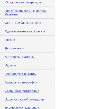
Юридическая литература
Правоохранительные органы.
Разведка
Охота, рыболовство, спорт
Художественная литература
Поэзия
Детские книги
Автографы, рукописи
Иудаика
Географические карты
Гравюры и литографии
Старинные фотографии
Издания русской эмиграции
Домоводство, кулинария