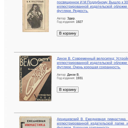
посвященное И.М.Поддубному. Вышло к 30-
иллюстрированной издательской обложке
футляре. Редкость.
Автор:
Эдер.
Год издания:
1927
В корзину
Динзе В. Современный велосипед: Устройст
иллюстрированной издательской обложке
футляре. Очень хорошая сохранность.
Автор:
Динзе В.
Год издания:
1931
В корзину
Арцишевский В. Ежедневная гимнастика. 
иллюстрированной издательской папке 
футляре. Хорошая сохранность.