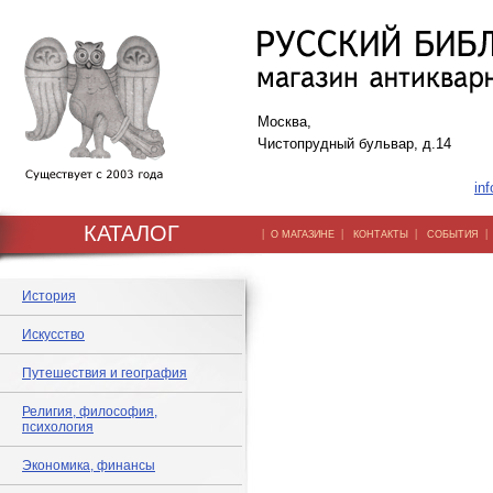
Москва,
Чистопрудный бульвар, д.14
inf
КАТАЛОГ
|
|
|
О МАГАЗИНЕ
КОНТАКТЫ
СОБЫТИЯ
История
Искусство
Путешествия и география
Религия, философия,
психология
Экономика, финансы