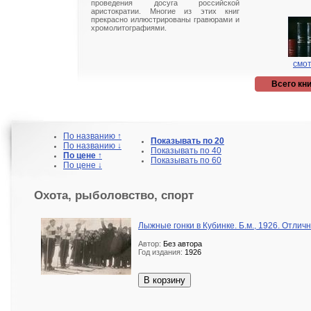
проведения досуга российской
аристократии. Многие из этих книг
прекрасно иллюстрированы гравюрами и
хромолитографиями.
смот
Всего кни
По названию ↑
Показывать по 20
По названию ↓
Показывать по 40
По цене ↑
Показывать по 60
По цене ↓
Охота, рыболовство, спорт
Лыжные гонки в Кубинке. Б.м., 1926. Отлич
Автор:
Без автора
Год издания:
1926
В корзину