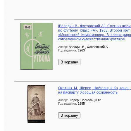
[Володин В., Флеровский А.]. Спутник лю
по футболу. Класс «А». 1963. Второй круг
«Московский Комсомолец». В иллюстриро
современном художественном футляре.
Автор:
Володин В., Флеровский А.
Год издания:
1963
В корзину
Охотник. М., Шерер, Набгольц и Ко, конец
на паспарту. Хорошая сохранность.
Автор:
Шерер, Набгольц и К°
Год издания:
1885
В корзину