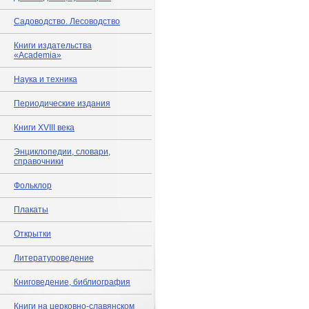
Садоводство. Лесоводство
Книги издательства
«Academia»
Наука и техника
Периодические издания
Книги XVIII века
Энциклопедии, словари,
справочники
Фольклор
Плакаты
Открытки
Литературоведение
Книговедение, библиография
Книги на церковно-славянском